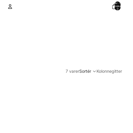
Varer i alt i
indkøbskurven:
0
Konto
Andre muligheder for at logge ind
Ordrer
Profil
7 varer
Sortér
Kolonnegitter