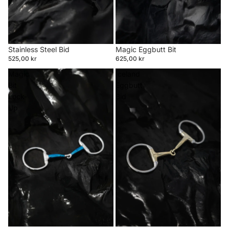
Stainless Steel Bid
Magic Eggbutt Bit
525,00 kr
625,00 kr
Magic
Iceland
Bit
Eggbutt
Lock-
Bid
Up