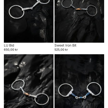
LU Bid
Sweet Iron Bit
650,00 kr
525,00 kr
Stainless
Magic
Steel
Eggbutt
Bid
Bit