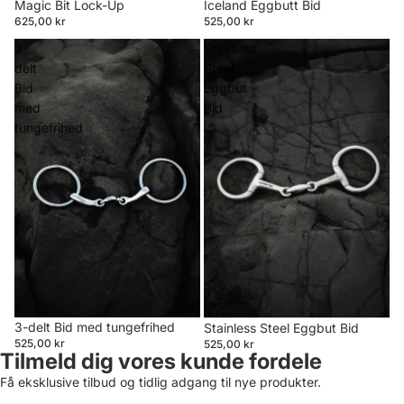
Magic Bit Lock-Up
Iceland Eggbutt Bid
625,00 kr
525,00 kr
3-
Stainless
delt
Steel
Bid
Eggbut
med
Bid
tungefrihed
3-delt Bid med tungefrihed
Stainless Steel Eggbut Bid
525,00 kr
525,00 kr
Tilmeld dig vores kunde fordele
Få eksklusive tilbud og tidlig adgang til nye produkter.