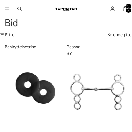
Varer i a
indkøbsku
0
Bid
Filtrer
Kolonnegitte
Beskyttelsesring
Pessoa
Bid