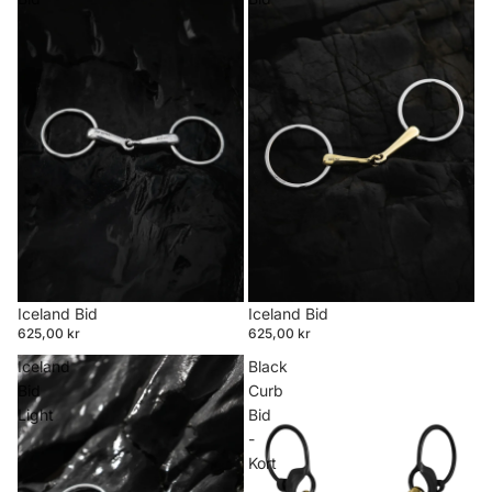
Iceland Bid
Udsolgt
Iceland Bid
625,00 kr
625,00 kr
Iceland
Black
Bid
Curb
Light
Bid
-
Kort