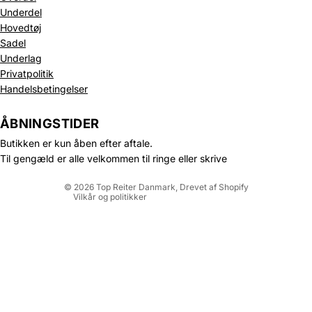
Underdel
Hovedtøj
Sadel
Underlag
Privatpolitik
Politik om beskyttelse af persondata
Handelsbetingelser
Refusionspolitik
Leveringspolitik
ÅBNINGSTIDER
Kontaktinformation
Butikken er kun åben efter aftale.
Servicevilkår
Til gengæld er alle velkommen til ringe eller skrive
Juridisk meddelelse
© 2026
Top Reiter Danmark
, Drevet af Shopify
Vilkår og politikker