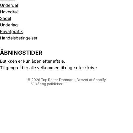
Underdel
Hovedtøj
Sadel
Underlag
Privatpolitik
Politik om beskyttelse af persondata
Handelsbetingelser
Refusionspolitik
Leveringspolitik
ÅBNINGSTIDER
Kontaktinformation
Butikken er kun åben efter aftale.
Servicevilkår
Til gengæld er alle velkommen til ringe eller skrive
Juridisk meddelelse
© 2026
Top Reiter Danmark
, Drevet af Shopify
Vilkår og politikker