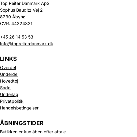
Top Reiter Danmark ApS
Sophus Bauditz Vej 2
8230 Åbyhøj
CVR. 44224321
+45 26 14 53 53
Info@topreiterdanmark.dk
LINKS
Overdel
Underdel
Hovedtøj
Sadel
Underlag
Privatpolitik
Handelsbetingelser
Politik om beskyttelse af persondata
Refusionspolitik
ÅBNINGSTIDER
Leveringspolitik
Butikken er kun åben efter aftale.
Kontaktinformation