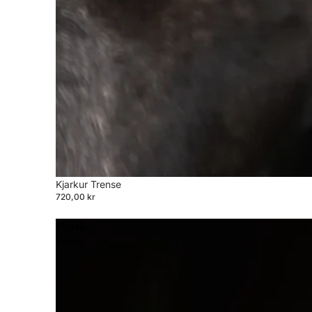
Kjarkur Trense
720,00 kr
Klassik
trense