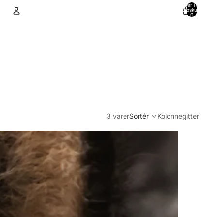
Varer i alt i
indkøbskurven:
0
Konto
Andre muligheder for at logge ind
Ordrer
Profil
3 varer
Sortér
Kolonnegitter