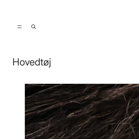
Hovedtøj
Kjarkur
Trense