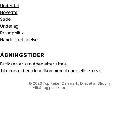
Underdel
Hovedtøj
Sadel
Underlag
Privatpolitik
Politik om beskyttelse af persondata
Handelsbetingelser
Refusionspolitik
Leveringspolitik
ÅBNINGSTIDER
Kontaktinformation
Butikken er kun åben efter aftale.
Servicevilkår
Til gengæld er alle velkommen til ringe eller skrive
Juridisk meddelelse
© 2026
Top Reiter Danmark
, Drevet af Shopify
Vilkår og politikker