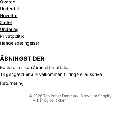
Overdel
Underdel
Hovedtøj
Sadel
Underlag
Privatpolitik
Handelsbetingelser
Politik om beskyttelse af persondata
Refusionspolitik
ÅBNINGSTIDER
Leveringspolitik
Butikken er kun åben efter aftale.
Kontaktinformation
Til gengæld er alle velkommen til ringe eller skrive
Servicevilkår
Returnering
Juridisk meddelelse
© 2026
Top Reiter Danmark
, Drevet af Shopify
Vilkår og politikker