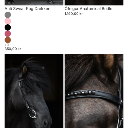
Anti Sweat Rug Dækken
Ófeigur Anatomical Bridle
1.190,00 kr
350,00 kr
Klassik
Kjarkur
Pandebånd
Pandebånd