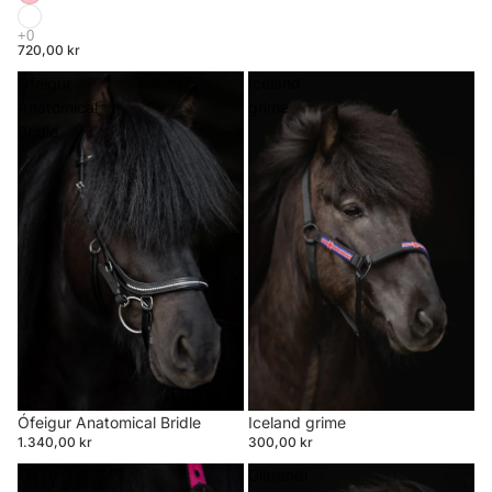
720,00 kr
Ófeigur
Iceland
Anatomical
grime
Bridle
Ófeigur Anatomical Bridle
Iceland grime
1.340,00 kr
300,00 kr
TR
Glitrandi