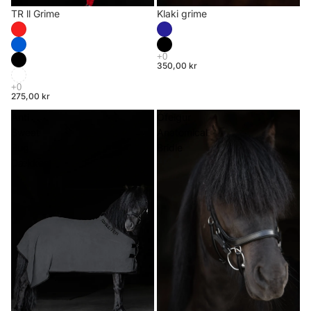
TR ll Grime
Klaki grime
350,00 kr
275,00 kr
Anti
Ófeigur
Sweat
Anatomical
Rug
Bridle
Dækken