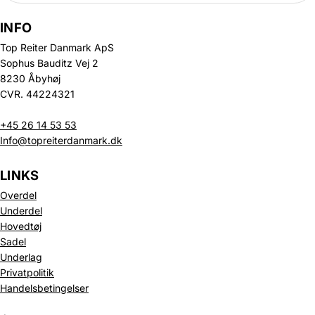
INFO
Top Reiter Danmark ApS
Sophus Bauditz Vej 2
8230 Åbyhøj
CVR. 44224321
+45 26 14 53 53
Info@topreiterdanmark.dk
LINKS
Overdel
Underdel
Hovedtøj
Sadel
Underlag
Privatpolitik
Politik om beskyttelse af persondata
Handelsbetingelser
Refusionspolitik
Leveringspolitik