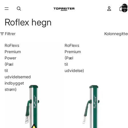
Varer i a
indkøbsku
0
Roflex hegn
Filtrer
Kolonnegitte
RoFlexs
RoFlexs
Premium
Premium
Power
(Pæl
(Pæl
til
til
udvidelse)
udvidelsemed
indbygget
strøm)