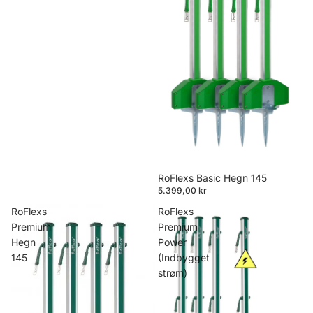
RoFlexs Basic Hegn 145
5.399,00 kr
RoFlexs
RoFlexs
Premium
Premium
Hegn
Power
145
(Indbygget
strøm)