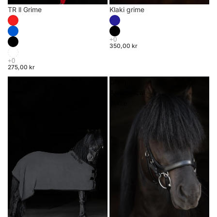
TR ll Grime
Klaki grime
350,00 kr
275,00 kr
Anti
Ófeigur
Sweat
Anatomical
Rug
Bridle
Dækken