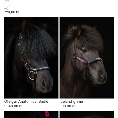
720,00 kr
Ófeigur
Iceland
Anatomical
grime
Bridle
Ófeigur Anatomical Bridle
Iceland grime
1.340,00 kr
300,00 kr
TR
Glitrandi