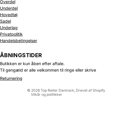
Overdel
Underdel
Hovedtøj
Sadel
Underlag
Privatpolitik
Handelsbetingelser
Politik om beskyttelse af persondata
Refusionspolitik
ÅBNINGSTIDER
Leveringspolitik
Butikken er kun åben efter aftale.
Kontaktinformation
Til gengæld er alle velkommen til ringe eller skrive
Servicevilkår
Returnering
Juridisk meddelelse
© 2026
Top Reiter Danmark
, Drevet af Shopify
Vilkår og politikker