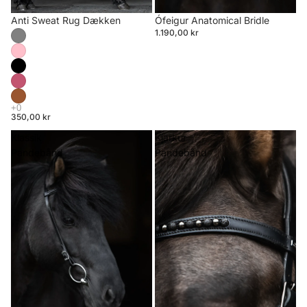
Anti Sweat Rug Dækken
Ófeigur Anatomical Bridle
1.190,00 kr
350,00 kr
Klassik
Kjarkur
Pandebånd
Pandebånd