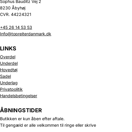
Sophus Bauditz Vej 2
8230 Åbyhøj
CVR. 44224321
+45 26 14 53 53
Info@topreiterdanmark.dk
LINKS
Overdel
Underdel
Hovedtøj
Sadel
Underlag
Privatpolitik
Politik om beskyttelse af persondata
Handelsbetingelser
Refusionspolitik
Leveringspolitik
ÅBNINGSTIDER
Kontaktinformation
Butikken er kun åben efter aftale.
Servicevilkår
Til gengæld er alle velkommen til ringe eller skrive
Juridisk meddelelse