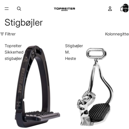
Varer i a
indkøbsku
0
Stigbøjler
Filtrer
Kolonnegitte
Topreiter
Stigbøjler
Sikkerhed
M.
stigbøjler
Heste