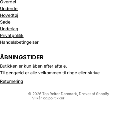
Overdel
Underdel
Hovedtøj
Sadel
Underlag
Privatpolitik
Handelsbetingelser
Politik om beskyttelse af persondata
Refusionspolitik
ÅBNINGSTIDER
Leveringspolitik
Butikken er kun åben efter aftale.
Kontaktinformation
Til gengæld er alle velkommen til ringe eller skrive
Servicevilkår
Returnering
Juridisk meddelelse
© 2026
Top Reiter Danmark
, Drevet af Shopify
Vilkår og politikker