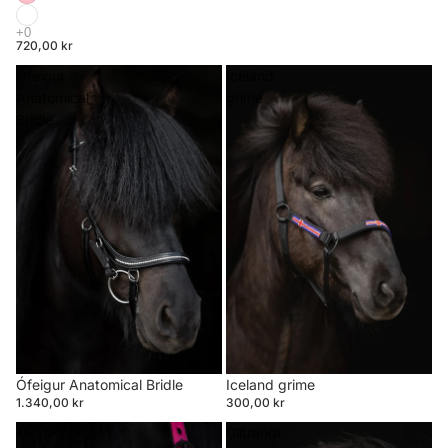
720,00 kr
Ófeigur
Iceland
Anatomical
grime
Bridle
Ófeigur Anatomical Bridle
Iceland grime
1.340,00 kr
300,00 kr
TR
Glitrandi