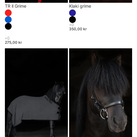
TR ll Grime
Klaki grime
350,00 kr
275,00 kr
Anti
Ófeigur
Sweat
Anatomical
Rug
Bridle
Dækken