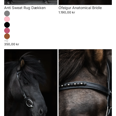
Anti Sweat Rug Dækken
Ófeigur Anatomical Bridle
1.190,00 kr
350,00 kr
Klassik
Kjarkur
Pandebånd
Pandebånd