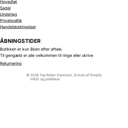
Hovedtøj
Sadel
Underlag
Privatpolitik
Handelsbetingelser
Politik om beskyttelse af persondata
Refusionspolitik
ÅBNINGSTIDER
Leveringspolitik
Butikken er kun åben efter aftale.
Kontaktinformation
Til gengæld er alle velkommen til ringe eller skrive
Servicevilkår
Returnering
Juridisk meddelelse
© 2026
Top Reiter Danmark
, Drevet af Shopify
Vilkår og politikker