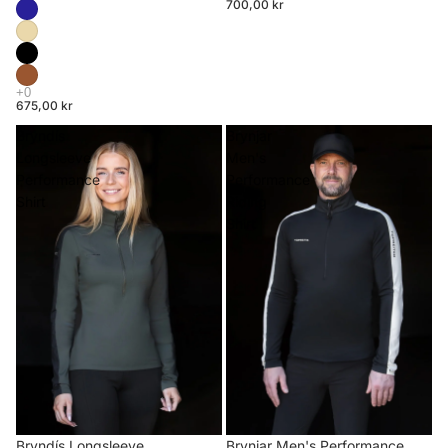
700,00 kr
675,00 kr
Bryndís
Brynjar
Longsleeve
Men's
Performance
Performance
Shirt
Riding
Shirt
Brynjar Men's Performance
Bryndís Longsleeve