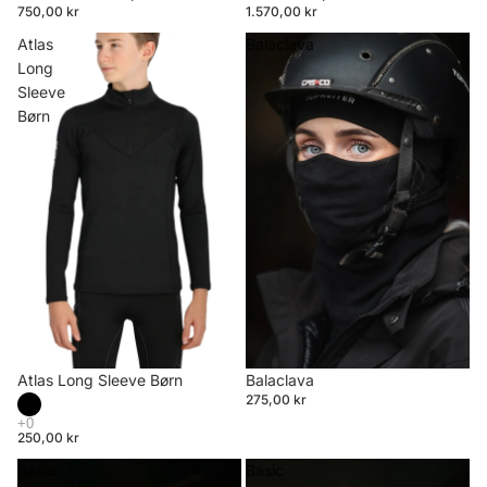
750,00 kr
1.570,00 kr
Atlas
Balaclava
Long
Sleeve
Børn
Atlas Long Sleeve Børn
Balaclava
275,00 kr
250,00 kr
Basic
Basic