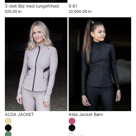
3-delt Bid med tungefrihed
9.61
525,00 kr
22.000,00 kr
ALDA
Alda
JACKET
Jacket
Børn
ALDA JACKET
Alda Jacket Børn