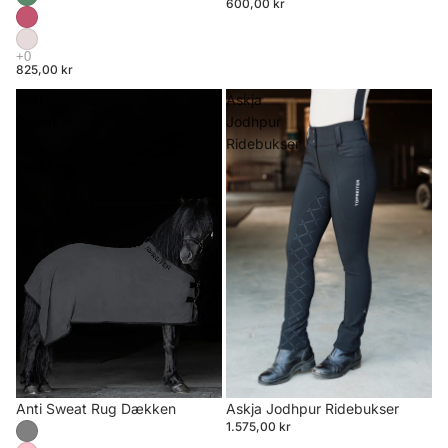
600,00 kr
825,00 kr
Anti
Askja
Sweat
Jodhpur
Rug
Ridebukser
Dækken
Anti Sweat Rug Dækken
Askja Jodhpur Ridebukser
1.575,00 kr