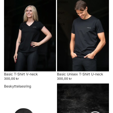
T-
Unisex
Shirt
T-
V-
Shirt
neck
U-
neck
Basic T-Shirt V-neck
Basic Unisex T-Shirt U-neck
300,00 kr
300,00 kr
Beskyttelsesring
Bid
med
kobberindlæg