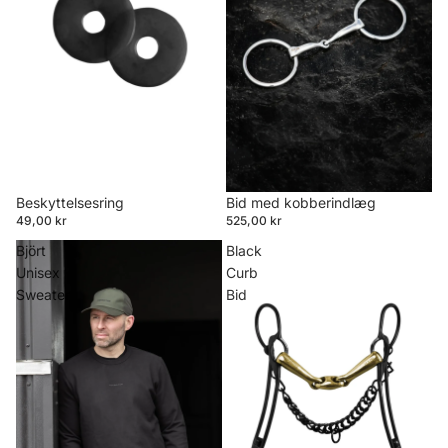
Beskyttelsesring
Bid med kobberindlæg
49,00 kr
525,00 kr
Björt
Black
Unisex
Curb
Sweater
Bid