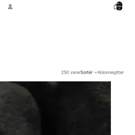
Varer i alt i
indkøbskurven:
0
Konto
Andre muligheder for at logge ind
Ordrer
Profil
250 varer
Sortér
Kolonnegitter