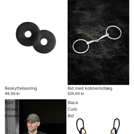
med
kobberindlæg
Beskyttelsesring
Bid med kobberindlæg
49,00 kr
525,00 kr
Björt
Black
Unisex
Curb
Sweater
Bid