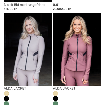
3-delt Bid med tungefrihed
9.61
525,00 kr
22.000,00 kr
ALDA
ALDA
JACKET
JACKET
Udsalg
ALDA JACKET
Udsalg
ALDA JACKET