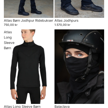
Atlas Børn Jodhpur Ridebukser
Atlas Jodhpurs
750,00 kr
1.570,00 kr
Atlas
Balaclava
Long
Sleeve
Børn
Atlas Long Sleeve Børn
Balaclava