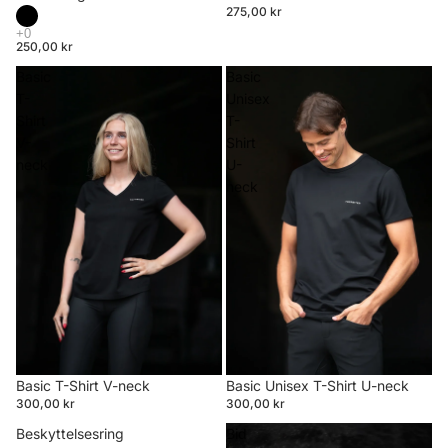
275,00 kr
250,00 kr
Basic
Basic
T-
Unisex
Shirt
T-
V-
Shirt
neck
U-
neck
Basic T-Shirt V-neck
Basic Unisex T-Shirt U-neck
300,00 kr
300,00 kr
Beskyttelsesring
Bid