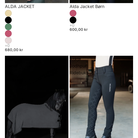
ALDA JACKET
Alda Jacket Børn
600,00 kr
680,00 kr
Anti
Askja
Sweat
Jodhpur
Rug
Ridebukser
Dækken