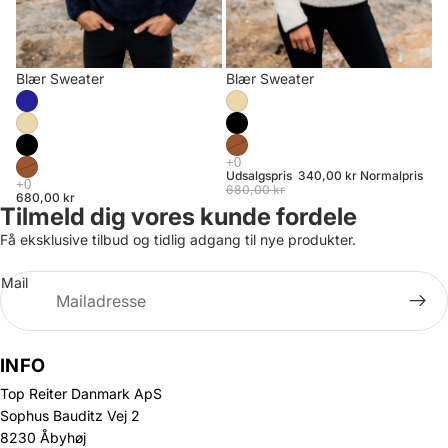
Udsalg
Blær Sweater
Udsalg
Blær Sweater
Udsalgspris
340,00 kr
Normalpris
680,00 kr
680,00 kr
Tilmeld dig vores kunde fordele
Få eksklusive tilbud og tidlig adgang til nye produkter.
Mail
INFO
Top Reiter Danmark ApS
Sophus Bauditz Vej 2
8230 Åbyhøj