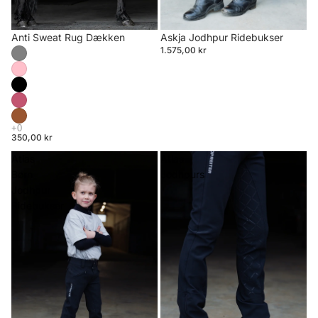
Anti Sweat Rug Dækken
Askja Jodhpur Ridebukser
1.575,00 kr
350,00 kr
Atlas
Atlas
Børn
Jodhpurs
Jodhpur
Ridebukser