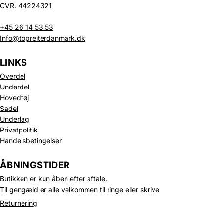
CVR. 44224321
+45 26 14 53 53
Info@topreiterdanmark.dk
LINKS
Overdel
Underdel
Hovedtøj
Sadel
Underlag
Privatpolitik
Handelsbetingelser
Politik om beskyttelse af persondata
Refusionspolitik
ÅBNINGSTIDER
Leveringspolitik
Butikken er kun åben efter aftale.
Kontaktinformation
Til gengæld er alle velkommen til ringe eller skrive
Servicevilkår
Returnering
Juridisk meddelelse