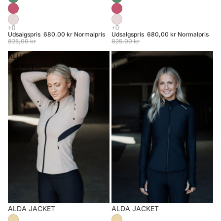
Udsalgspris
680,00 kr
Normalpris
Udsalgspris
680,00 kr
Normalpris
825,00 kr
825,00 kr
ALDA
ALDA
JACKET
JACKET
Udsalg
ALDA JACKET
ALDA JACKET