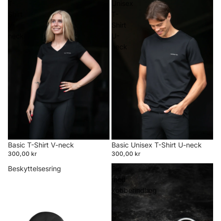
T-
Unisex
Shirt
T-
V-
Shirt
neck
U-
neck
Basic T-Shirt V-neck
Basic Unisex T-Shirt U-neck
300,00 kr
300,00 kr
Beskyttelsesring
Bid
med
kobberindlæg