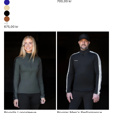
700,00 kr
675,00 kr
Bryndís
Brynjar
Longsleeve
Men's
Performance
Performance
Shirt
Riding
Shirt
Brynjar Men's Performance
Bryndís Longsleeve