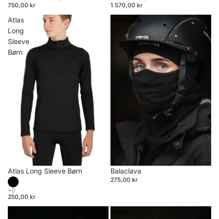
750,00 kr
1.570,00 kr
Atlas
Balaclava
Long
Sleeve
Børn
Atlas Long Sleeve Børn
Balaclava
275,00 kr
250,00 kr
Basic
Basic