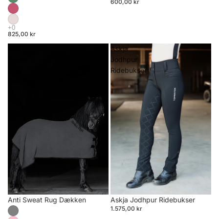
600,00 kr
825,00 kr
Anti
Askja
Sweat
Jodhpur
Rug
Ridebukser
Dækken
Anti Sweat Rug Dækken
Askja Jodhpur Ridebukser
1.575,00 kr