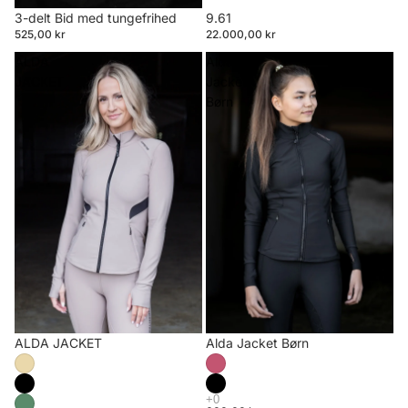
3-delt Bid med tungefrihed
9.61
525,00 kr
22.000,00 kr
ALDA
Alda
JACKET
Jacket
Børn
ALDA JACKET
Alda Jacket Børn