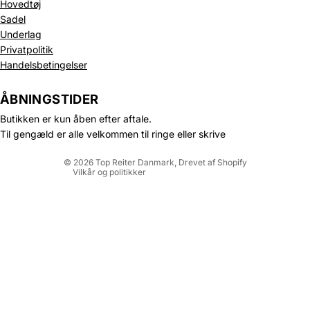
Hovedtøj
Sadel
Underlag
Privatpolitik
Politik om beskyttelse af persondata
Handelsbetingelser
Refusionspolitik
Leveringspolitik
ÅBNINGSTIDER
Kontaktinformation
Butikken er kun åben efter aftale.
Servicevilkår
Til gengæld er alle velkommen til ringe eller skrive
Juridisk meddelelse
© 2026
Top Reiter Danmark
, Drevet af Shopify
Vilkår og politikker