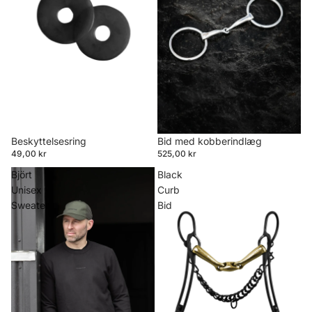
Beskyttelsesring
Bid med kobberindlæg
49,00 kr
525,00 kr
Björt
Black
Unisex
Curb
Sweater
Bid