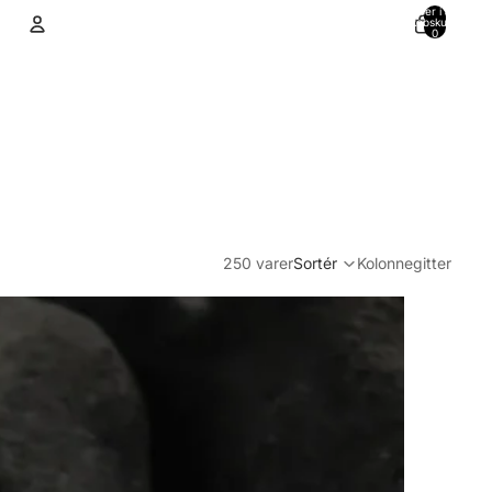
Varer i alt i
indkøbskurven:
0
Konto
Andre muligheder for at logge ind
Ordrer
Profil
250 varer
Sortér
Kolonnegitter