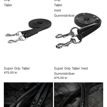
Tøjler
Tøjler
med
Gummistriber
Super Grip Tøjler
Super Grip Tøjler med
475,00 kr
Gummistriber
475,00 kr
Orka
Orka
Lædertøjler
T2
med
Gummitøjler
stoppere