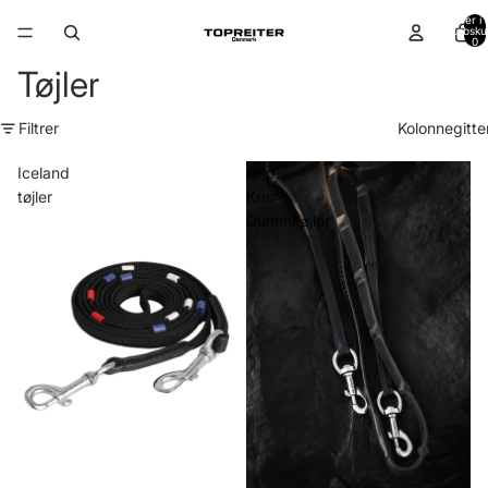
Varer i a
indkøbsku
0
Tøjler
Filtrer
Kolonnegitte
Iceland
Grip
tøjler
Kris®
Gummitøjler