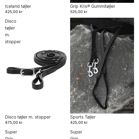
Iceland tøjler
Grip Kris® Gummitøjler
425,00 kr
525,00 kr
Disco
Sports
tøjler
Tøjler
m.
stopper
Disco tøjler m. stopper
Sports Tøjler
475,00 kr
425,00 kr
Super
Super
Grip
Grip