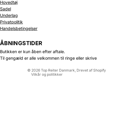
Hovedtøj
Sadel
Underlag
Privatpolitik
Politik om beskyttelse af persondata
Handelsbetingelser
Refusionspolitik
Leveringspolitik
ÅBNINGSTIDER
Kontaktinformation
Butikken er kun åben efter aftale.
Servicevilkår
Til gengæld er alle velkommen til ringe eller skrive
Juridisk meddelelse
© 2026
Top Reiter Danmark
, Drevet af Shopify
Vilkår og politikker