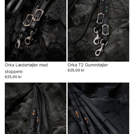
Orka Lædertøjler med
Orka T2 Gummitøjler
625,00 kr
stoppere
625,00 kr
Orka
Orka
T2
Lædertøjler
Gummitøjler
med
stoppere