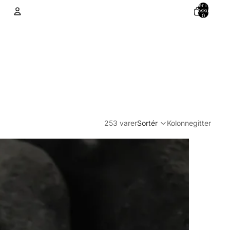
Varer i alt i
indkøbskurven:
0
Konto
Andre muligheder for at logge ind
Ordrer
Profil
253 varer
Sortér
Kolonnegitter