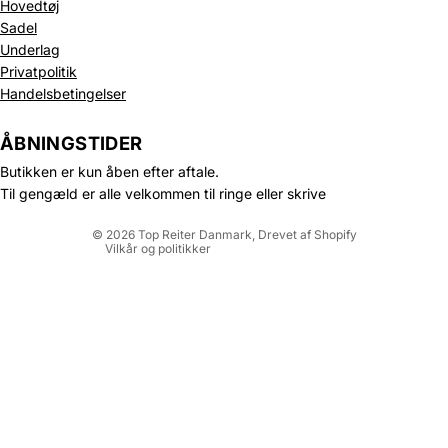
Hovedtøj
Sadel
Underlag
Privatpolitik
Politik om beskyttelse af persondata
Handelsbetingelser
Refusionspolitik
Leveringspolitik
ÅBNINGSTIDER
Kontaktinformation
Butikken er kun åben efter aftale.
Servicevilkår
Til gengæld er alle velkommen til ringe eller skrive
Juridisk meddelelse
© 2026
Top Reiter Danmark
, Drevet af Shopify
Vilkår og politikker