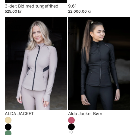
3-delt Bid med tungefrihed
9.61
525,00 kr
22.000,00 kr
ALDA
Alda
JACKET
Jacket
Børn
ALDA JACKET
Alda Jacket Børn