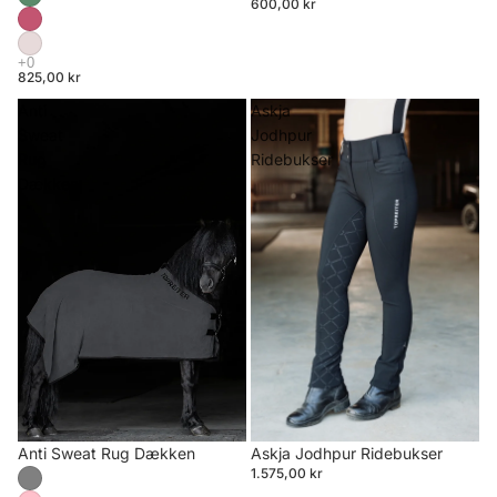
600,00 kr
825,00 kr
Anti
Askja
Sweat
Jodhpur
Rug
Ridebukser
Dækken
Anti Sweat Rug Dækken
Askja Jodhpur Ridebukser
1.575,00 kr