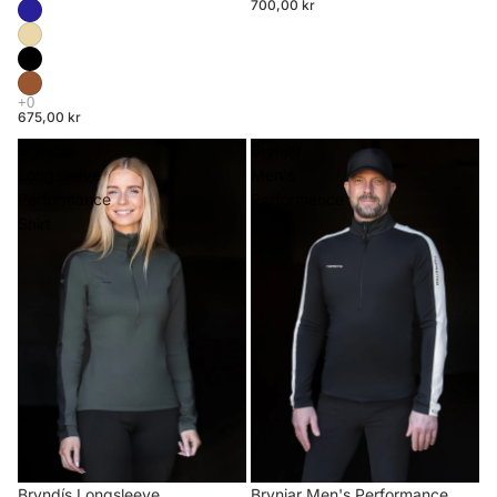
700,00 kr
675,00 kr
Bryndís
Brynjar
Longsleeve
Men's
Performance
Performance
Shirt
Riding
Shirt
Brynjar Men's Performance
Bryndís Longsleeve