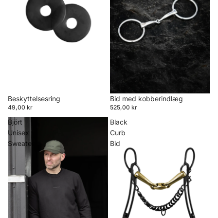
Beskyttelsesring
Bid med kobberindlæg
49,00 kr
525,00 kr
Björt
Black
Unisex
Curb
Sweater
Bid