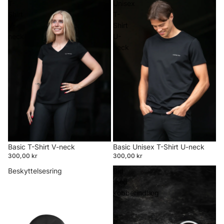
T-
Unisex
Shirt
T-
V-
Shirt
neck
U-
neck
Basic T-Shirt V-neck
Basic Unisex T-Shirt U-neck
300,00 kr
300,00 kr
Beskyttelsesring
Bid
med
kobberindlæg