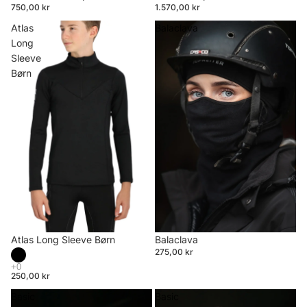
750,00 kr
1.570,00 kr
Atlas
Balaclava
Long
Sleeve
Børn
Atlas Long Sleeve Børn
Balaclava
275,00 kr
250,00 kr
Basic
Basic