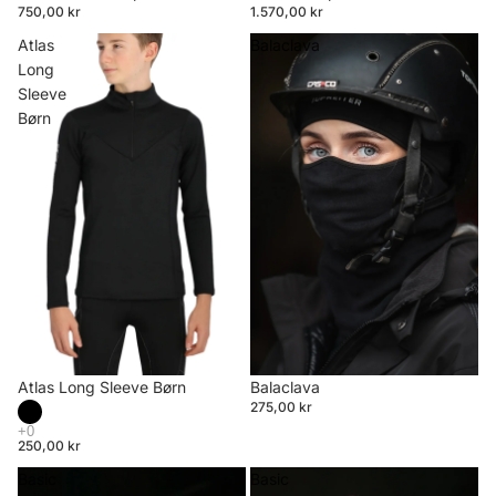
750,00 kr
1.570,00 kr
Atlas
Balaclava
Long
Sleeve
Børn
Atlas Long Sleeve Børn
Balaclava
275,00 kr
250,00 kr
Basic
Basic