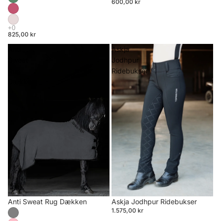
600,00 kr
825,00 kr
Anti
Askja
Sweat
Jodhpur
Rug
Ridebukser
Dækken
Anti Sweat Rug Dækken
Askja Jodhpur Ridebukser
1.575,00 kr