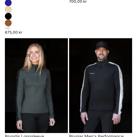
700,00 kr
675,00 kr
Bryndís
Brynjar
Longsleeve
Men's
Performance
Performance
Shirt
Riding
Shirt
Brynjar Men's Performance
Bryndís Longsleeve