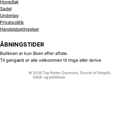
Hovedtøj
Sadel
Underlag
Privatpolitik
Politik om beskyttelse af persondata
Handelsbetingelser
Refusionspolitik
Leveringspolitik
ÅBNINGSTIDER
Kontaktinformation
Butikken er kun åben efter aftale.
Servicevilkår
Til gengæld er alle velkommen til ringe eller skrive
Juridisk meddelelse
© 2026
Top Reiter Danmark
, Drevet af Shopify
Vilkår og politikker