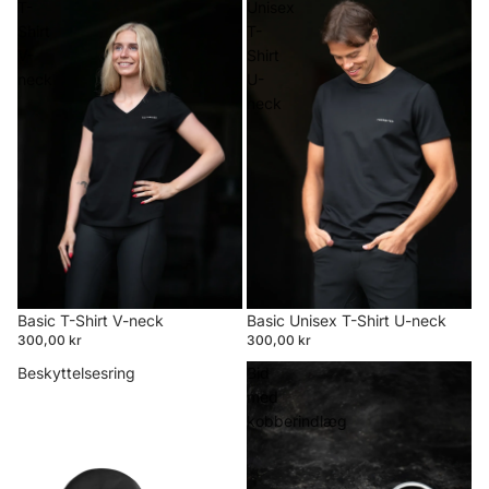
T-
Unisex
Shirt
T-
V-
Shirt
neck
U-
neck
Basic T-Shirt V-neck
Basic Unisex T-Shirt U-neck
300,00 kr
300,00 kr
Beskyttelsesring
Bid
med
kobberindlæg