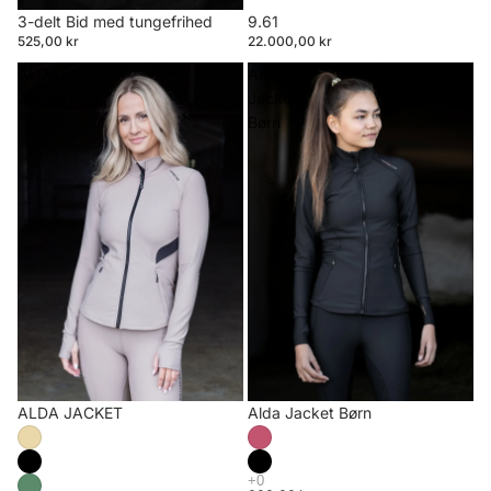
3-delt Bid med tungefrihed
9.61
525,00 kr
22.000,00 kr
ALDA
Alda
JACKET
Jacket
Børn
ALDA JACKET
Alda Jacket Børn