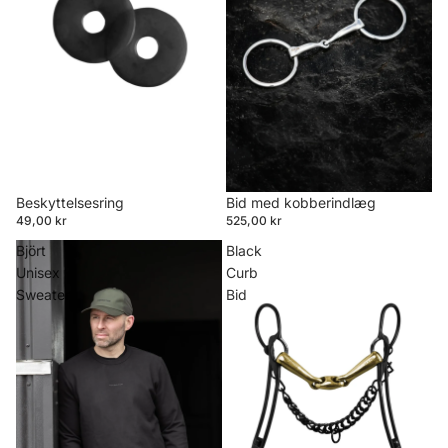
Beskyttelsesring
Bid med kobberindlæg
49,00 kr
525,00 kr
Björt
Black
Unisex
Curb
Sweater
Bid