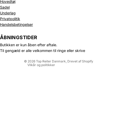
Hovedtøj
Sadel
Underlag
Privatpolitik
Politik om beskyttelse af persondata
Handelsbetingelser
Refusionspolitik
Leveringspolitik
ÅBNINGSTIDER
Kontaktinformation
Butikken er kun åben efter aftale.
Servicevilkår
Til gengæld er alle velkommen til ringe eller skrive
Juridisk meddelelse
© 2026
Top Reiter Danmark
, Drevet af Shopify
Vilkår og politikker