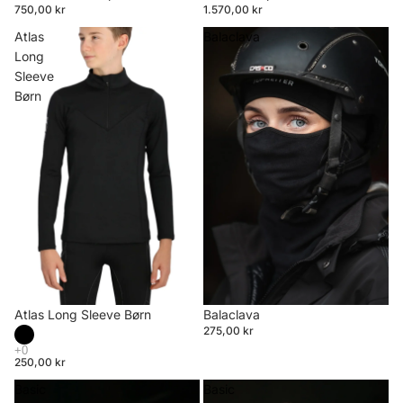
750,00 kr
1.570,00 kr
Atlas
Balaclava
Long
Sleeve
Børn
Atlas Long Sleeve Børn
Balaclava
275,00 kr
250,00 kr
Basic
Basic