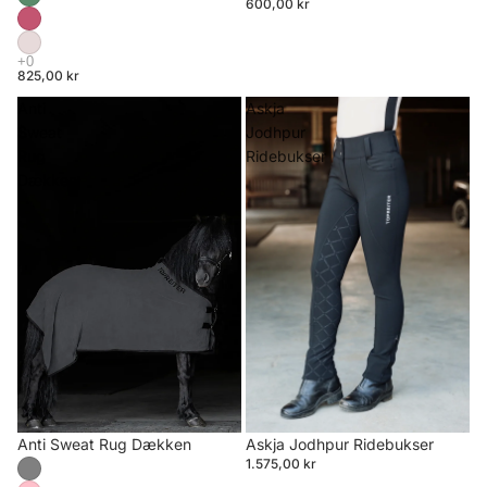
600,00 kr
825,00 kr
Anti
Askja
Sweat
Jodhpur
Rug
Ridebukser
Dækken
Anti Sweat Rug Dækken
Askja Jodhpur Ridebukser
1.575,00 kr