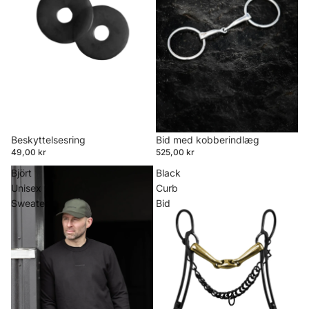
Beskyttelsesring
Bid med kobberindlæg
49,00 kr
525,00 kr
Björt
Black
Unisex
Curb
Sweater
Bid