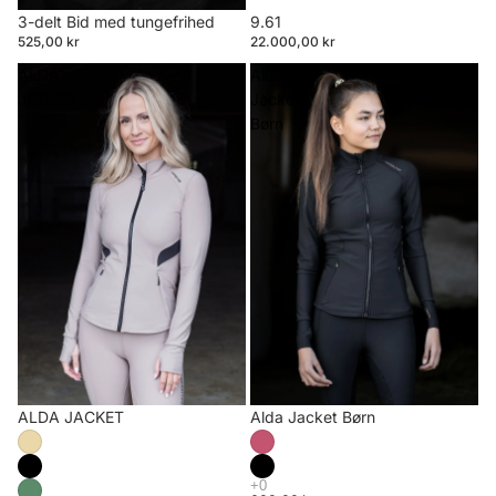
3-delt Bid med tungefrihed
9.61
525,00 kr
22.000,00 kr
ALDA
Alda
JACKET
Jacket
Børn
ALDA JACKET
Alda Jacket Børn