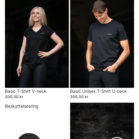
T-
Unisex
Shirt
T-
V-
Shirt
neck
U-
neck
Basic T-Shirt V-neck
Basic Unisex T-Shirt U-neck
300,00 kr
300,00 kr
Beskyttelsesring
Bid
med
kobberindlæg