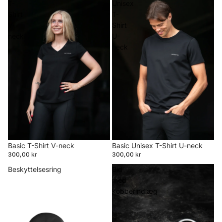
T-
Unisex
Shirt
T-
V-
Shirt
neck
U-
neck
Basic T-Shirt V-neck
Basic Unisex T-Shirt U-neck
300,00 kr
300,00 kr
Beskyttelsesring
Bid
med
kobberindlæg