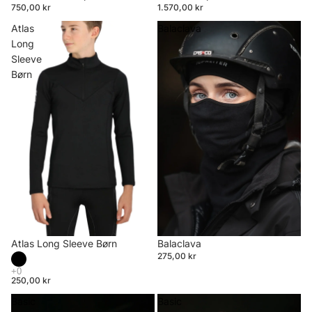
750,00 kr
1.570,00 kr
Atlas
Balaclava
Long
Sleeve
Børn
Atlas Long Sleeve Børn
Balaclava
275,00 kr
250,00 kr
Basic
Basic