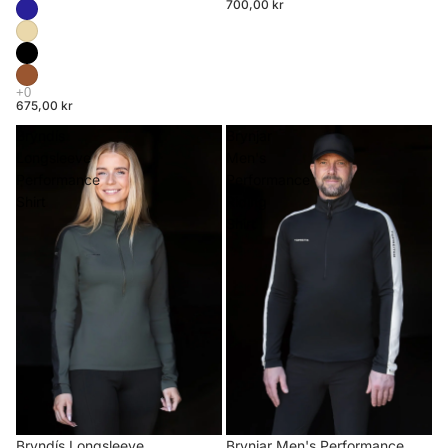
700,00 kr
675,00 kr
Bryndís
Brynjar
Longsleeve
Men's
Performance
Performance
Shirt
Riding
Shirt
Brynjar Men's Performance
Bryndís Longsleeve