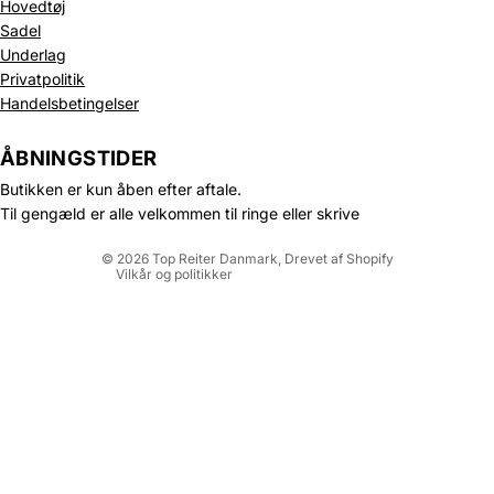
Hovedtøj
Sadel
Underlag
Privatpolitik
Politik om beskyttelse af persondata
Handelsbetingelser
Refusionspolitik
Leveringspolitik
ÅBNINGSTIDER
Kontaktinformation
Butikken er kun åben efter aftale.
Servicevilkår
Til gengæld er alle velkommen til ringe eller skrive
Juridisk meddelelse
© 2026
Top Reiter Danmark
, Drevet af Shopify
Vilkår og politikker