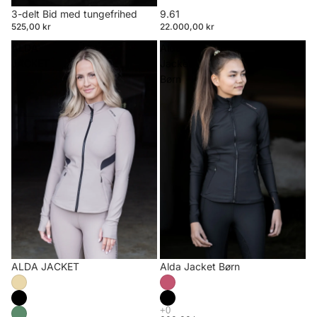
3-delt Bid med tungefrihed
9.61
525,00 kr
22.000,00 kr
ALDA
Alda
JACKET
Jacket
Børn
ALDA JACKET
Alda Jacket Børn