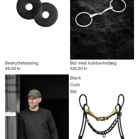
Beskyttelsesring
Bid med kobberindlæg
49,00 kr
525,00 kr
Björt
Black
Unisex
Curb
Sweater
Bid