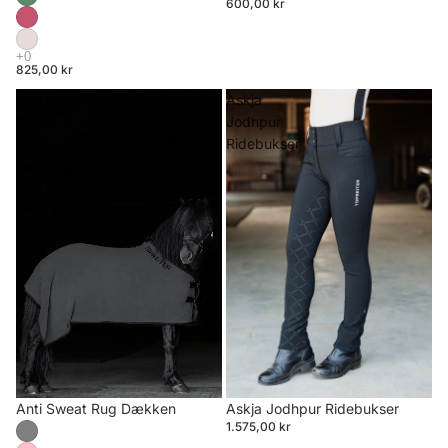
600,00 kr
825,00 kr
Anti
Askja
Sweat
Jodhpur
Rug
Ridebukser
Dækken
Anti Sweat Rug Dækken
Askja Jodhpur Ridebukser
1.575,00 kr