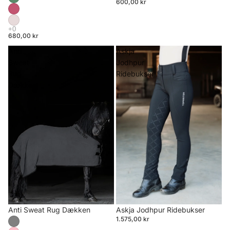
600,00 kr
680,00 kr
Anti
Askja
Sweat
Jodhpur
Rug
Ridebukser
Dækken
Anti Sweat Rug Dækken
Askja Jodhpur Ridebukser
1.575,00 kr