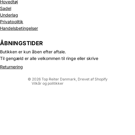
Hovedtøj
Sadel
Underlag
Privatpolitik
Handelsbetingelser
Politik om beskyttelse af persondata
Refusionspolitik
ÅBNINGSTIDER
Leveringspolitik
Butikken er kun åben efter aftale.
Kontaktinformation
Til gengæld er alle velkommen til ringe eller skrive
Servicevilkår
Returnering
Juridisk meddelelse
© 2026
Top Reiter Danmark
, Drevet af Shopify
Vilkår og politikker