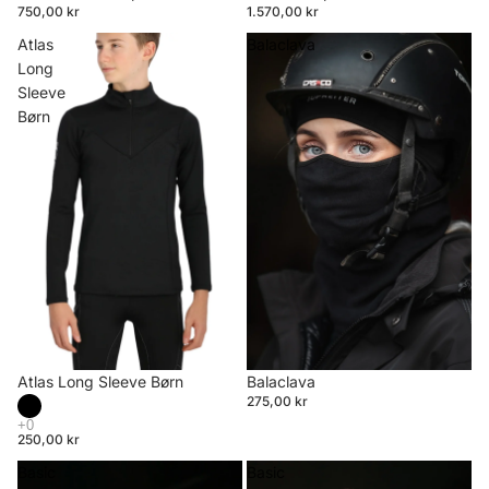
750,00 kr
1.570,00 kr
Atlas
Balaclava
Long
Sleeve
Børn
Atlas Long Sleeve Børn
Balaclava
275,00 kr
250,00 kr
Basic
Basic