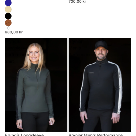
700,00 kr
680,00 kr
Bryndís
Brynjar
Longsleeve
Men's
Performance
Performance
Shirt
Riding
Shirt
Brynjar Men's Performance
Bryndís Longsleeve