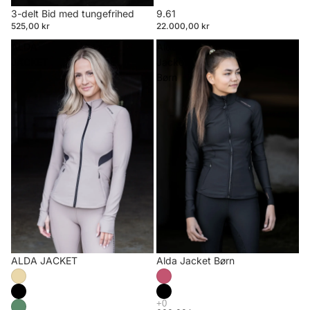
3-delt Bid med tungefrihed
9.61
525,00 kr
22.000,00 kr
ALDA
Alda
JACKET
Jacket
Børn
ALDA JACKET
Alda Jacket Børn