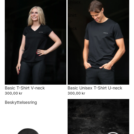
T-
Unisex
Shirt
T-
V-
Shirt
neck
U-
neck
Basic T-Shirt V-neck
Basic Unisex T-Shirt U-neck
300,00 kr
300,00 kr
Beskyttelsesring
Bid
med
kobberindlæg