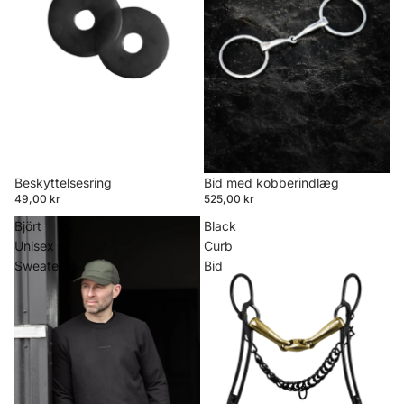
Beskyttelsesring
Bid med kobberindlæg
49,00 kr
525,00 kr
Björt
Black
Unisex
Curb
Sweater
Bid