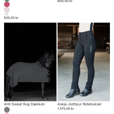
600,00 kr
825,00 kr
Anti
Askja
Sweat
Jodhpur
Rug
Ridebukser
Dækken
Anti Sweat Rug Dækken
Askja Jodhpur Ridebukser
1.575,00 kr