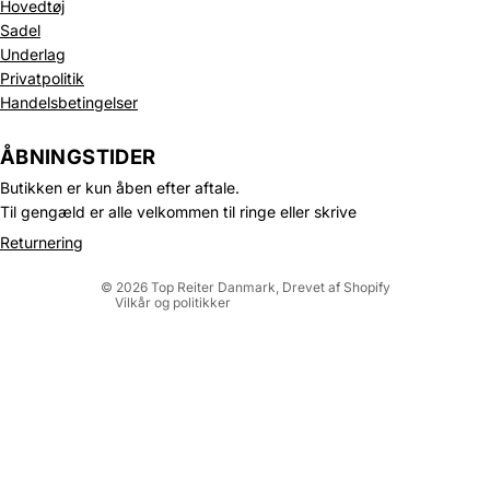
Hovedtøj
Sadel
Underlag
Privatpolitik
Handelsbetingelser
Politik om beskyttelse af persondata
Refusionspolitik
ÅBNINGSTIDER
Leveringspolitik
Butikken er kun åben efter aftale.
Kontaktinformation
Til gengæld er alle velkommen til ringe eller skrive
Servicevilkår
Returnering
Juridisk meddelelse
© 2026
Top Reiter Danmark
, Drevet af Shopify
Vilkår og politikker