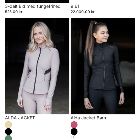
3-delt Bid med tungefrihed
9.61
525,00 kr
22.000,00 kr
ALDA
Alda
JACKET
Jacket
Børn
ALDA JACKET
Alda Jacket Børn