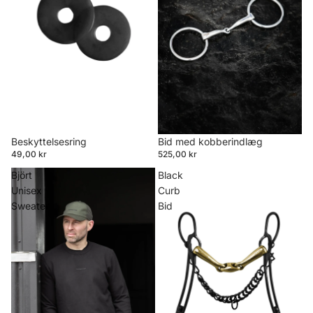
Beskyttelsesring
Bid med kobberindlæg
49,00 kr
525,00 kr
Björt
Black
Unisex
Curb
Sweater
Bid