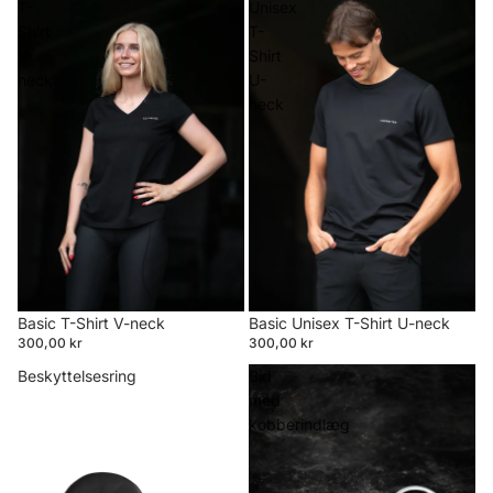
T-
Unisex
Shirt
T-
V-
Shirt
neck
U-
neck
Basic T-Shirt V-neck
Basic Unisex T-Shirt U-neck
300,00 kr
300,00 kr
Beskyttelsesring
Bid
med
kobberindlæg