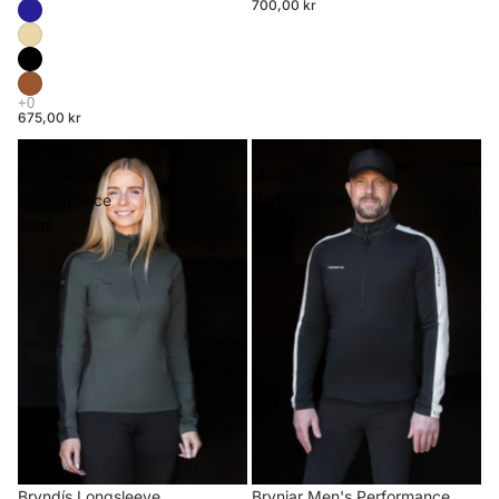
700,00 kr
675,00 kr
Bryndís
Brynjar
Longsleeve
Men's
Performance
Performance
Shirt
Riding
Shirt
Brynjar Men's Performance
Bryndís Longsleeve