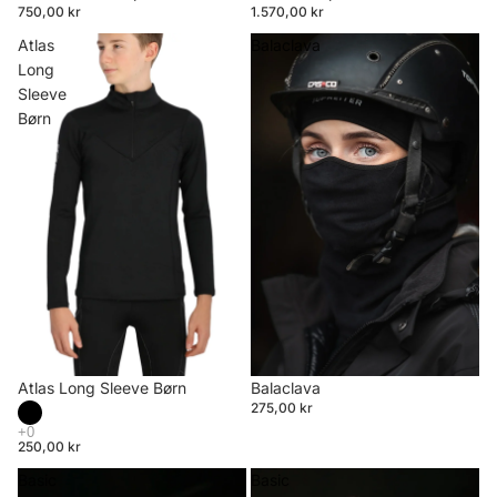
750,00 kr
1.570,00 kr
Atlas
Balaclava
Long
Sleeve
Børn
Atlas Long Sleeve Børn
Balaclava
275,00 kr
250,00 kr
Basic
Basic