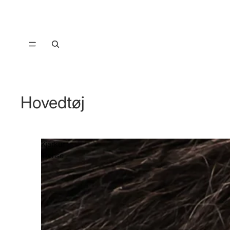
Hovedtøj
Kjarkur
Trense