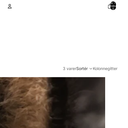
Varer i alt i
indkøbskurven:
0
Konto
Andre muligheder for at logge ind
Ordrer
Profil
3 varer
Sortér
Kolonnegitter