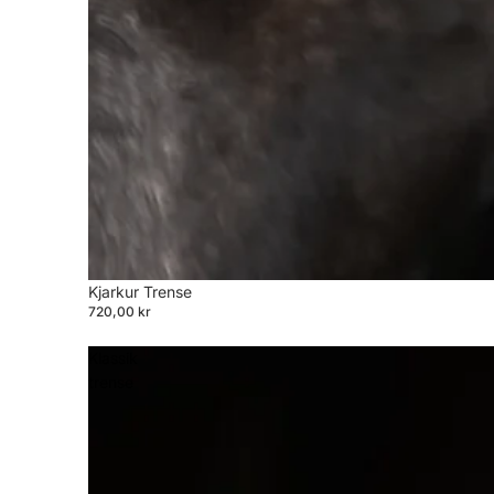
Kjarkur Trense
720,00 kr
Klassik
trense