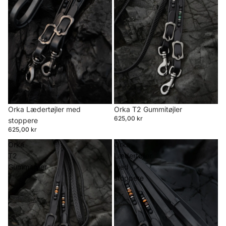
Orka Lædertøjler med
Orka T2 Gummitøjler
625,00 kr
stoppere
625,00 kr
Orka
Orka
T2
Lædertøjler
Gummitøjler
med
stoppere