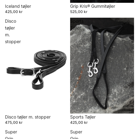
Iceland tøjler
Grip Kris® Gummitøjler
425,00 kr
525,00 kr
Disco
Sports
tøjler
Tøjler
m.
stopper
Disco tøjler m. stopper
Sports Tøjler
475,00 kr
425,00 kr
Super
Super
Grip
Grip