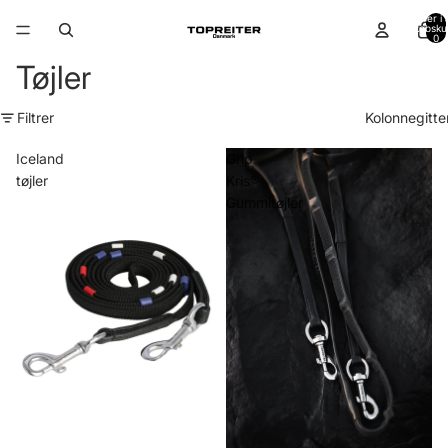
Varer i a
indkøbsku
0
Tøjler
Filtrer
Kolonnegitte
Iceland
Grip
tøjler
Kris®
Gummitøjler