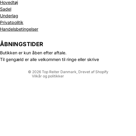
Hovedtøj
Sadel
Underlag
Privatpolitik
Politik om beskyttelse af persondata
Handelsbetingelser
Refusionspolitik
Leveringspolitik
ÅBNINGSTIDER
Kontaktinformation
Butikken er kun åben efter aftale.
Servicevilkår
Til gengæld er alle velkommen til ringe eller skrive
Juridisk meddelelse
© 2026
Top Reiter Danmark
, Drevet af Shopify
Vilkår og politikker