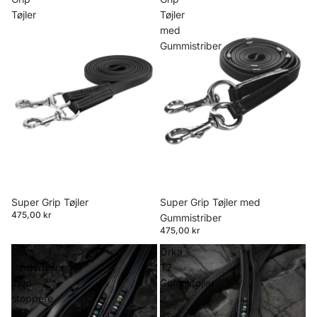
Tøjler
Tøjler
med
Gummistriber
Super Grip Tøjler
Super Grip Tøjler med
475,00 kr
Gummistriber
475,00 kr
Orka
Orka
Lædertøjler
T2
med
Gummitøjler
stoppere