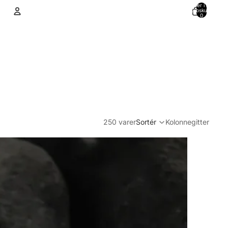
Varer i alt i
indkøbskurven:
0
Konto
Andre muligheder for at logge ind
Ordrer
Profil
250 varer
Sortér
Kolonnegitter