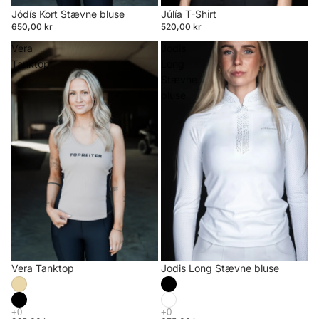
Jódís Kort Stævne bluse
Júlía T-Shirt
650,00 kr
520,00 kr
Vera
Jodis
Tanktop
Long
Stævne
bluse
Vera Tanktop
Jodis Long Stævne bluse