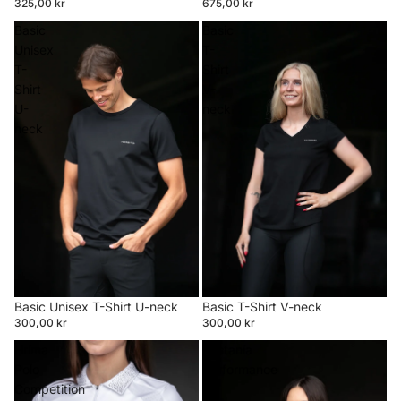
325,00 kr
675,00 kr
Basic
Basic
Unisex
T-
T-
Shirt
Shirt
V-
U-
neck
neck
Basic Unisex T-Shirt U-neck
Basic T-Shirt V-neck
300,00 kr
300,00 kr
Hríma
Kastanía
Polo
Performance
Competition
T-