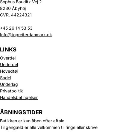
Sophus Bauditz Vej 2
8230 Åbyhøj
CVR. 44224321
+45 26 14 53 53
Info@topreiterdanmark.dk
LINKS
Overdel
Underdel
Hovedtøj
Sadel
Underlag
Privatpolitik
Politik om beskyttelse af persondata
Handelsbetingelser
Refusionspolitik
Leveringspolitik
ÅBNINGSTIDER
Kontaktinformation
Butikken er kun åben efter aftale.
Servicevilkår
Til gengæld er alle velkommen til ringe eller skrive
Juridisk meddelelse