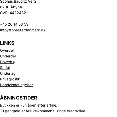
Sophus Bauditz Vej 2
8230 Åbyhøj
CVR. 44224321
+45 26 14 53 53
Info@topreiterdanmark.dk
LINKS
Overdel
Underdel
Hovedtøj
Sadel
Underlag
Privatpolitik
Handelsbetingelser
Politik om beskyttelse af persondata
Refusionspolitik
ÅBNINGSTIDER
Leveringspolitik
Butikken er kun åben efter aftale.
Kontaktinformation
Til gengæld er alle velkommen til ringe eller skrive
Servicevilkår