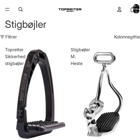
Varer i a
indkøbsku
0
Stigbøjler
Filtrer
Kolonnegitte
Topreiter
Stigbøjler
Sikkerhed
M.
stigbøjler
Heste