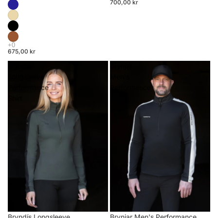
700,00 kr
675,00 kr
Bryndís
Brynjar
Longsleeve
Men's
Performance
Performance
Shirt
Riding
Shirt
Brynjar Men's Performance
Bryndís Longsleeve