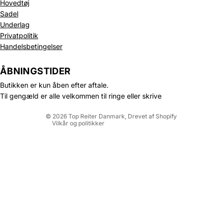
Hovedtøj
Sadel
Underlag
Privatpolitik
Politik om beskyttelse af persondata
Handelsbetingelser
Refusionspolitik
Leveringspolitik
ÅBNINGSTIDER
Kontaktinformation
Butikken er kun åben efter aftale.
Servicevilkår
Til gengæld er alle velkommen til ringe eller skrive
Juridisk meddelelse
© 2026
Top Reiter Danmark
, Drevet af Shopify
Vilkår og politikker