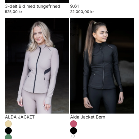
3-delt Bid med tungefrihed
9.61
525,00 kr
22.000,00 kr
ALDA
Alda
JACKET
Jacket
Børn
ALDA JACKET
Alda Jacket Børn