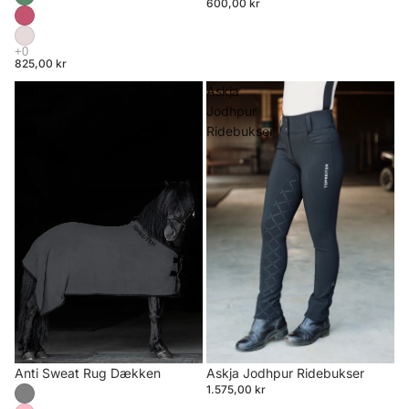
600,00 kr
825,00 kr
Anti
Askja
Sweat
Jodhpur
Rug
Ridebukser
Dækken
Anti Sweat Rug Dækken
Askja Jodhpur Ridebukser
1.575,00 kr