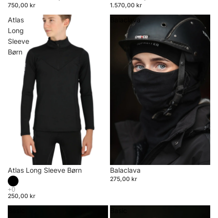
750,00 kr
1.570,00 kr
Atlas
Balaclava
Long
Sleeve
Børn
Atlas Long Sleeve Børn
Balaclava
275,00 kr
250,00 kr
Basic
Basic