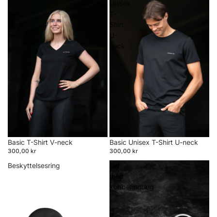
T-
Unisex
Shirt
T-
V-
Shirt
neck
U-
neck
Basic T-Shirt V-neck
Basic Unisex T-Shirt U-neck
300,00 kr
300,00 kr
Beskyttelsesring
Bid
med
kobberindlæg