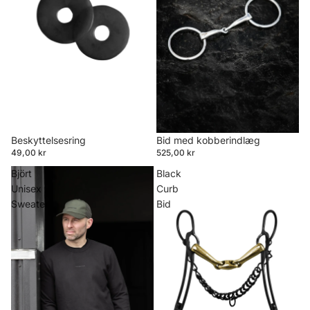
Beskyttelsesring
Bid med kobberindlæg
49,00 kr
525,00 kr
Björt
Black
Unisex
Curb
Sweater
Bid