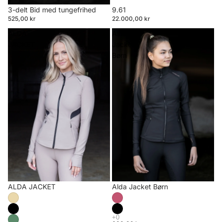
3-delt Bid med tungefrihed
9.61
525,00 kr
22.000,00 kr
ALDA
Alda
JACKET
Jacket
Børn
ALDA JACKET
Alda Jacket Børn