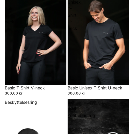
T-
Unisex
Shirt
T-
V-
Shirt
neck
U-
neck
Basic T-Shirt V-neck
Basic Unisex T-Shirt U-neck
300,00 kr
300,00 kr
Beskyttelsesring
Bid
med
kobberindlæg