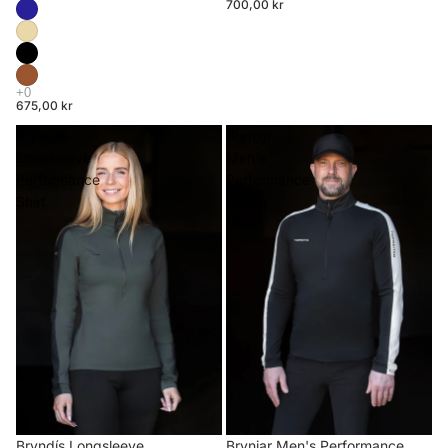
700,00 kr
675,00 kr
Bryndís
Brynjar
Longsleeve
Men's
Performance
Performance
Shirt
Riding
Shirt
Brynjar Men's Performance
Bryndís Longsleeve