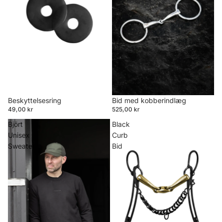
Beskyttelsesring
Bid med kobberindlæg
49,00 kr
525,00 kr
Björt
Black
Unisex
Curb
Sweater
Bid