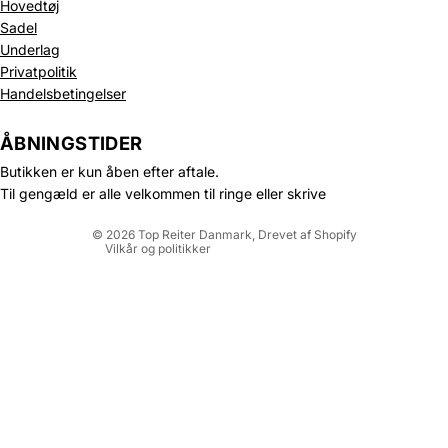
Hovedtøj
Sadel
Underlag
Privatpolitik
Politik om beskyttelse af persondata
Handelsbetingelser
Refusionspolitik
Leveringspolitik
ÅBNINGSTIDER
Kontaktinformation
Butikken er kun åben efter aftale.
Servicevilkår
Til gengæld er alle velkommen til ringe eller skrive
Juridisk meddelelse
© 2026
Top Reiter Danmark
, Drevet af Shopify
Vilkår og politikker