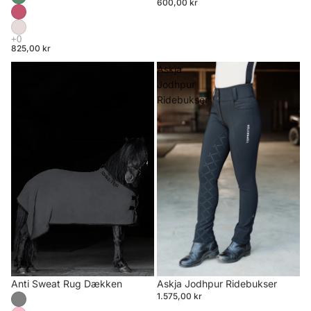
600,00 kr
825,00 kr
Anti
Askja
Sweat
Jodhpur
Rug
Ridebukser
Dækken
Anti Sweat Rug Dækken
Askja Jodhpur Ridebukser
1.575,00 kr