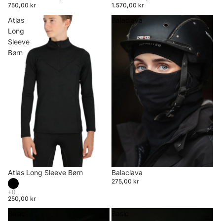
750,00 kr
1.570,00 kr
Atlas
Balaclava
Long
Sleeve
Børn
Atlas Long Sleeve Børn
Balaclava
275,00 kr
250,00 kr
Basic
Basic