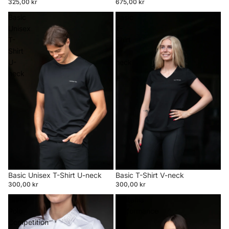
325,00 kr
675,00 kr
Basic
Basic
Unisex
T-
T-
Shirt
Shirt
V-
U-
neck
neck
Basic Unisex T-Shirt U-neck
Basic T-Shirt V-neck
300,00 kr
300,00 kr
Hríma
Kastanía
Polo
Performance
Competition
T-