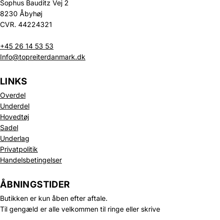
Sophus Bauditz Vej 2
8230 Åbyhøj
CVR. 44224321
+45 26 14 53 53
Info@topreiterdanmark.dk
LINKS
Overdel
Underdel
Hovedtøj
Sadel
Underlag
Privatpolitik
Politik om beskyttelse af persondata
Handelsbetingelser
Refusionspolitik
Leveringspolitik
ÅBNINGSTIDER
Kontaktinformation
Butikken er kun åben efter aftale.
Servicevilkår
Til gengæld er alle velkommen til ringe eller skrive
Juridisk meddelelse