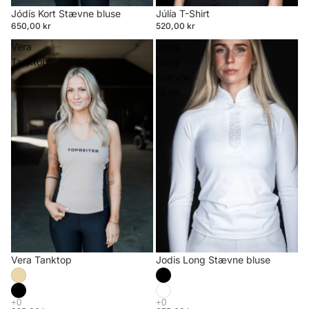
Jódís Kort Stævne bluse
Júlía T-Shirt
650,00 kr
520,00 kr
Vera
Jodis
Tanktop
Long
Stævne
bluse
Vera Tanktop
Jodis Long Stævne bluse