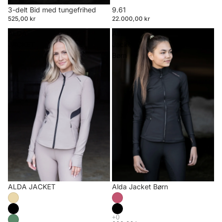
3-delt Bid med tungefrihed
9.61
525,00 kr
22.000,00 kr
ALDA
Alda
JACKET
Jacket
Børn
ALDA JACKET
Alda Jacket Børn