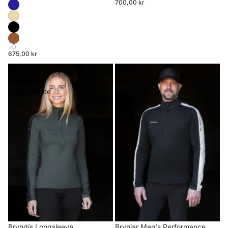
700,00 kr
675,00 kr
Bryndís
Brynjar
Longsleeve
Men's
Performance
Performance
Shirt
Riding
Shirt
Brynjar Men's Performance
Bryndís Longsleeve