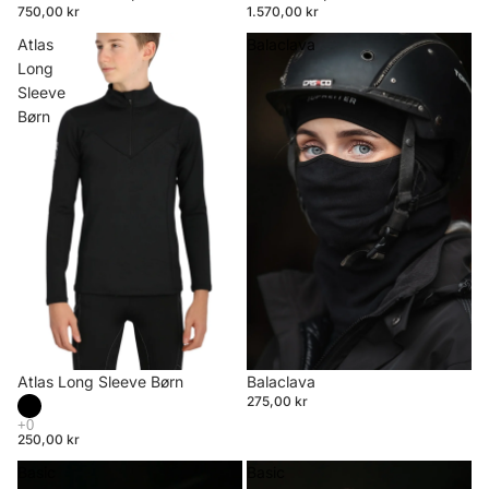
750,00 kr
1.570,00 kr
Atlas
Balaclava
Long
Sleeve
Børn
Atlas Long Sleeve Børn
Balaclava
275,00 kr
250,00 kr
Basic
Basic