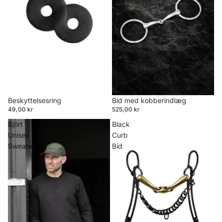
Beskyttelsesring
Bid med kobberindlæg
49,00 kr
525,00 kr
Björt
Black
Unisex
Curb
Sweater
Bid