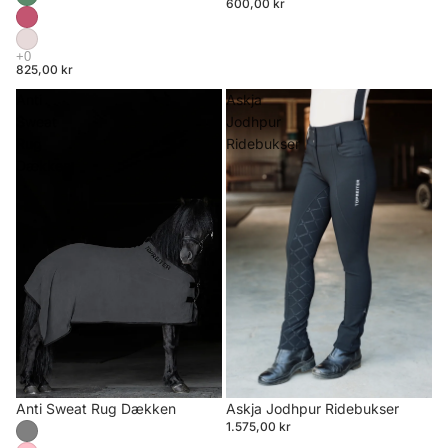
600,00 kr
825,00 kr
Anti
Askja
Sweat
Jodhpur
Rug
Ridebukser
Dækken
Anti Sweat Rug Dækken
Askja Jodhpur Ridebukser
1.575,00 kr