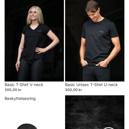
T-
Unisex
Shirt
T-
V-
Shirt
neck
U-
neck
Basic T-Shirt V-neck
Basic Unisex T-Shirt U-neck
300,00 kr
300,00 kr
Beskyttelsesring
Bid
med
kobberindlæg