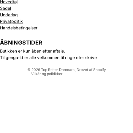
Hovedtøj
Sadel
Underlag
Privatpolitik
Politik om beskyttelse af persondata
Handelsbetingelser
Refusionspolitik
Leveringspolitik
ÅBNINGSTIDER
Kontaktinformation
Butikken er kun åben efter aftale.
Servicevilkår
Til gengæld er alle velkommen til ringe eller skrive
Juridisk meddelelse
© 2026
Top Reiter Danmark
, Drevet af Shopify
Vilkår og politikker