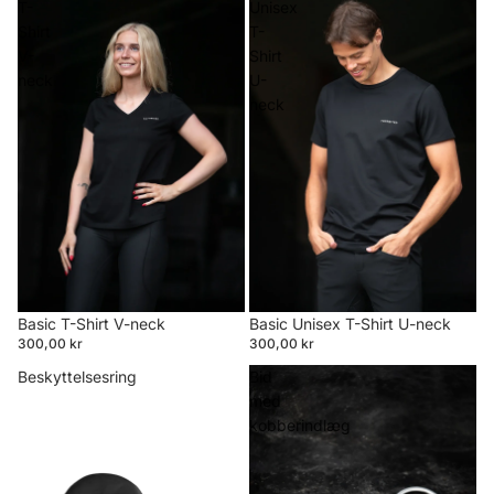
T-
Unisex
Shirt
T-
V-
Shirt
neck
U-
neck
Basic T-Shirt V-neck
Basic Unisex T-Shirt U-neck
300,00 kr
300,00 kr
Beskyttelsesring
Bid
med
kobberindlæg