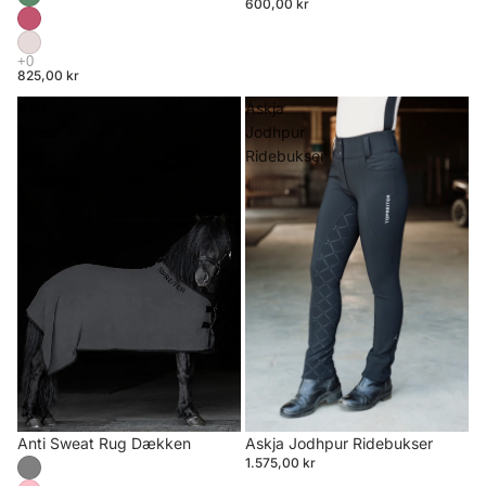
600,00 kr
825,00 kr
Anti
Askja
Sweat
Jodhpur
Rug
Ridebukser
Dækken
Anti Sweat Rug Dækken
Askja Jodhpur Ridebukser
1.575,00 kr