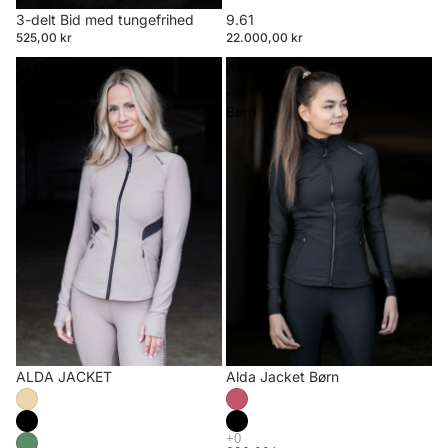
3-delt Bid med tungefrihed
9.61
525,00 kr
22.000,00 kr
ALDA
Alda
JACKET
Jacket
Børn
ALDA JACKET
Alda Jacket Børn