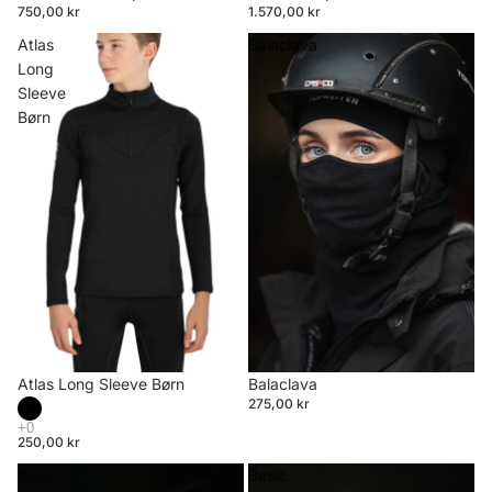
750,00 kr
1.570,00 kr
Atlas
Balaclava
Long
Sleeve
Børn
Atlas Long Sleeve Børn
Balaclava
275,00 kr
250,00 kr
Basic
Basic