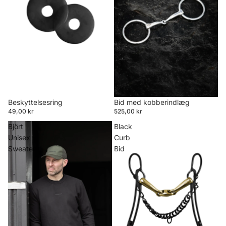
Beskyttelsesring
Bid med kobberindlæg
49,00 kr
525,00 kr
Björt
Black
Unisex
Curb
Sweater
Bid