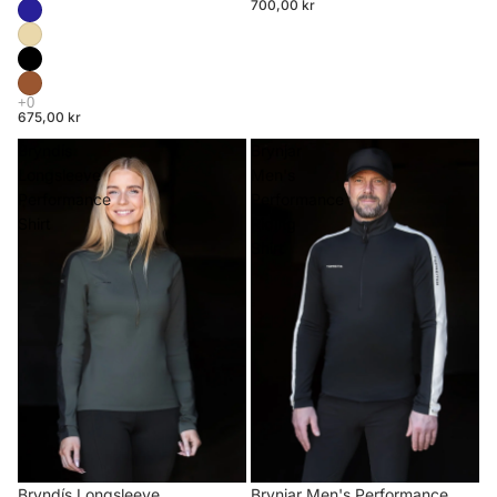
700,00 kr
675,00 kr
Bryndís
Brynjar
Longsleeve
Men's
Performance
Performance
Shirt
Riding
Shirt
Brynjar Men's Performance
Bryndís Longsleeve