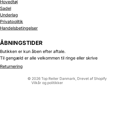
Hovedtøj
Sadel
Underlag
Privatpolitik
Handelsbetingelser
Politik om beskyttelse af persondata
Refusionspolitik
ÅBNINGSTIDER
Leveringspolitik
Butikken er kun åben efter aftale.
Kontaktinformation
Til gengæld er alle velkommen til ringe eller skrive
Servicevilkår
Returnering
Juridisk meddelelse
© 2026
Top Reiter Danmark
, Drevet af Shopify
Vilkår og politikker