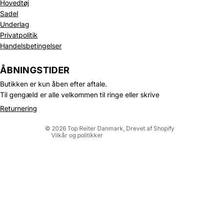
Hovedtøj
Sadel
Underlag
Privatpolitik
Handelsbetingelser
Politik om beskyttelse af persondata
Refusionspolitik
ÅBNINGSTIDER
Leveringspolitik
Butikken er kun åben efter aftale.
Kontaktinformation
Til gengæld er alle velkommen til ringe eller skrive
Servicevilkår
Returnering
Juridisk meddelelse
© 2026
Top Reiter Danmark
, Drevet af Shopify
Vilkår og politikker