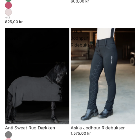
600,00 kr
825,00 kr
Anti
Askja
Sweat
Jodhpur
Rug
Ridebukser
Dækken
Anti Sweat Rug Dækken
Askja Jodhpur Ridebukser
1.575,00 kr