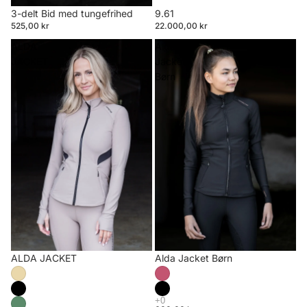
3-delt Bid med tungefrihed
9.61
525,00 kr
22.000,00 kr
ALDA
Alda
JACKET
Jacket
Børn
ALDA JACKET
Alda Jacket Børn