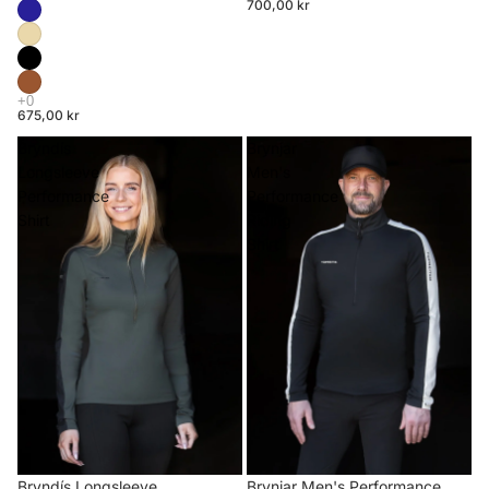
700,00 kr
675,00 kr
Bryndís
Brynjar
Longsleeve
Men's
Performance
Performance
Shirt
Riding
Shirt
Brynjar Men's Performance
Bryndís Longsleeve