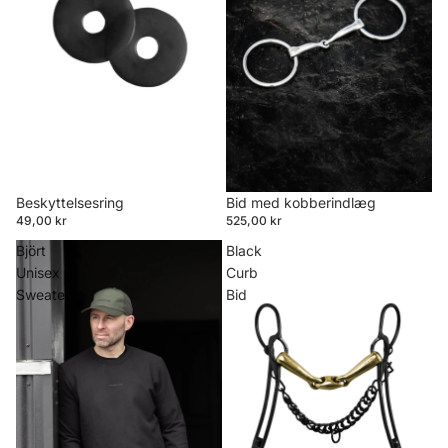
Beskyttelsesring
Bid med kobberindlæg
49,00 kr
525,00 kr
Björt
Black
Unisex
Curb
Sweater
Bid