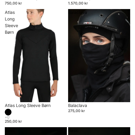
750,00 kr
1.570,00 kr
Atlas
Balaclava
Long
Sleeve
Børn
Atlas Long Sleeve Børn
Balaclava
275,00 kr
250,00 kr
Basic
Basic