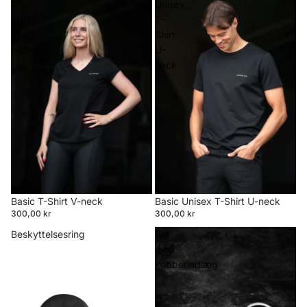
T-
Unisex
Shirt
T-
V-
Shirt
neck
U-
neck
Basic T-Shirt V-neck
Basic Unisex T-Shirt U-neck
300,00 kr
300,00 kr
Beskyttelsesring
Bid
med
kobberindlæg