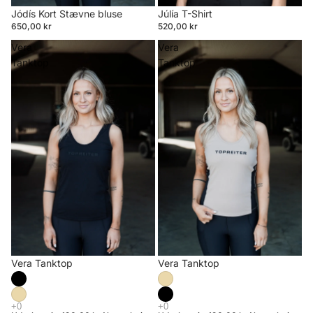
Jódís Kort Stævne bluse
Júlía T-Shirt
650,00 kr
520,00 kr
Vera
Vera
Tanktop
Tanktop
Udsalg
Vera Tanktop
Udsalg
Vera Tanktop