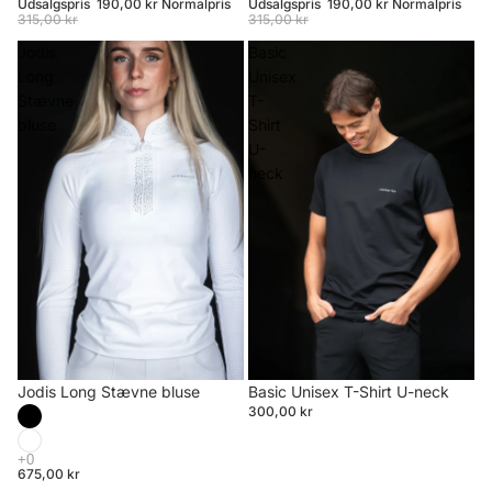
Udsalgspris
190,00 kr
Normalpris
Udsalgspris
190,00 kr
Normalpris
315,00 kr
315,00 kr
Jodis
Basic
Long
Unisex
Stævne
T-
bluse
Shirt
U-
neck
Jodis Long Stævne bluse
Basic Unisex T-Shirt U-neck
300,00 kr
675,00 kr