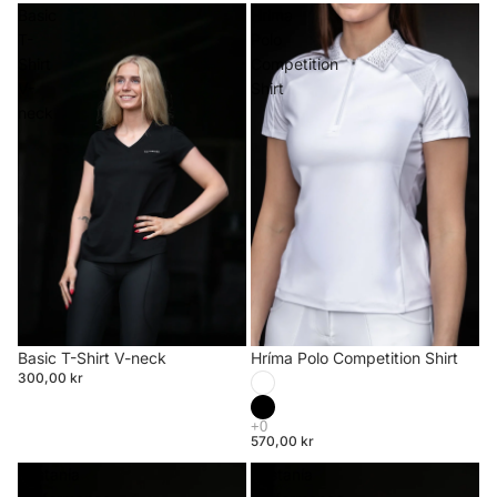
Basic
Hríma
T-
Polo
Shirt
Competition
V-
Shirt
neck
Basic T-Shirt V-neck
Hríma Polo Competition Shirt
300,00 kr
570,00 kr
Kastanía
Kastanía