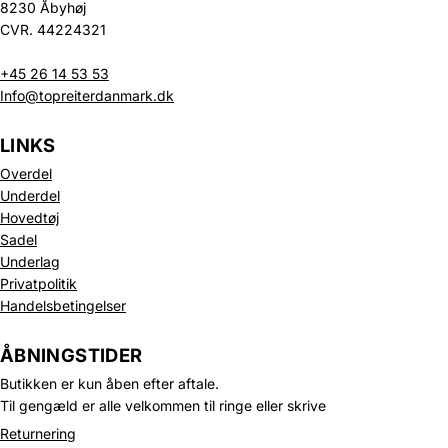
8230 Åbyhøj
CVR. 44224321
+45 26 14 53 53
Info@topreiterdanmark.dk
LINKS
Overdel
Underdel
Hovedtøj
Sadel
Underlag
Privatpolitik
Handelsbetingelser
Politik om beskyttelse af persondata
Refusionspolitik
ÅBNINGSTIDER
Leveringspolitik
Butikken er kun åben efter aftale.
Kontaktinformation
Til gengæld er alle velkommen til ringe eller skrive
Servicevilkår
Returnering