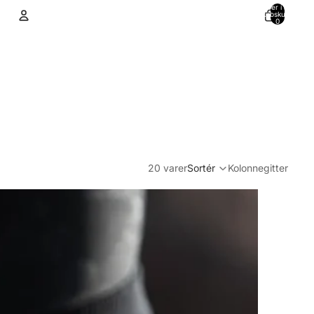
Varer i alt i
indkøbskurven:
0
Konto
Andre muligheder for at logge ind
Ordrer
Profil
20 varer
Sortér
Kolonnegitter