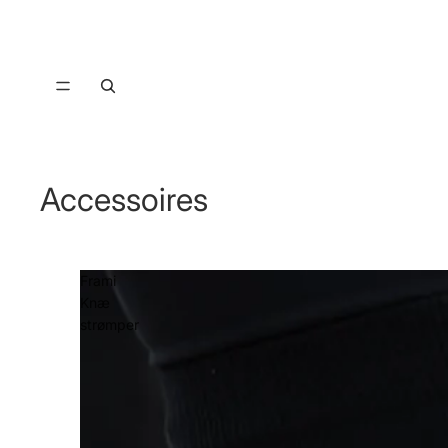
Accessoires
Frami
Knæ
strømper