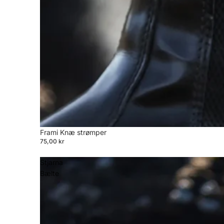
Frami Knæ strømper
75,00 kr
Stjarna
Bælte