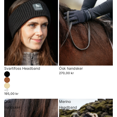
Svartifoss Headband
Ósk handsker
270,00 kr
195,00 kr
Ósk
Merino
handsker
Headband