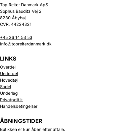
Top Reiter Danmark ApS
Sophus Bauditz Vej 2
8230 Åbyhøj
CVR. 44224321
+45 26 14 53 53
Info@topreiterdanmark.dk
LINKS
Overdel
Underdel
Hovedtøj
Sadel
Underlag
Privatpolitik
Politik om beskyttelse af persondata
Handelsbetingelser
Refusionspolitik
Leveringspolitik
ÅBNINGSTIDER
Kontaktinformation
Butikken er kun åben efter aftale.