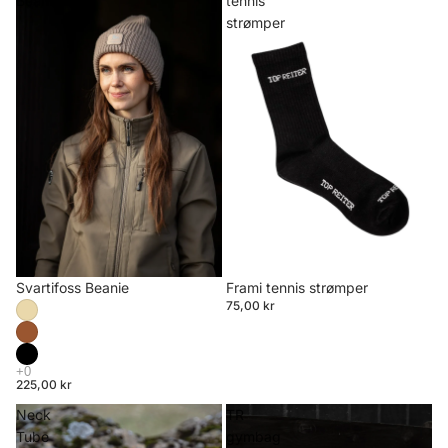
Beanie
tennis
strømper
Svartifoss Beanie
Udsolgt
Frami tennis strømper
75,00 kr
225,00 kr
Neck
TR
Tube
gymbag