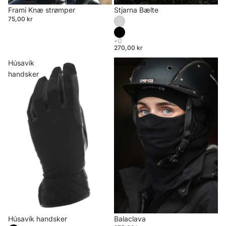
Udsolgt
Frami Knæ strømper
Stjarna Bælte
75,00 kr
270,00 kr
Húsavík
Balaclava
handsker
Húsavík handsker
Balaclava