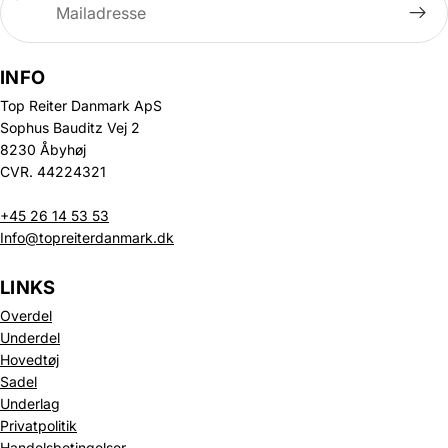
INFO
Top Reiter Danmark ApS
Sophus Bauditz Vej 2
8230 Åbyhøj
CVR. 44224321
+45 26 14 53 53
Info@topreiterdanmark.dk
LINKS
Overdel
Underdel
Hovedtøj
Sadel
Underlag
Privatpolitik
Politik om beskyttelse af persondata
Handelsbetingelser