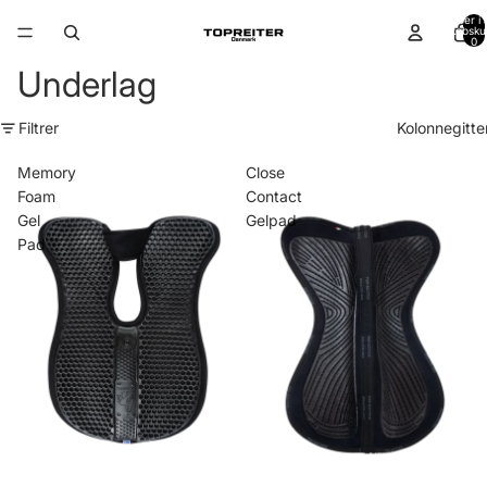
Varer i a
indkøbsku
0
Underlag
Filtrer
Kolonnegitte
Memory
Close
Foam
Contact
Gel
Gelpad
Pad