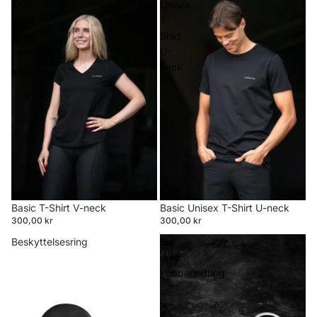
T-
Unisex
Shirt
T-
V-
Shirt
neck
U-
neck
Basic T-Shirt V-neck
Basic Unisex T-Shirt U-neck
300,00 kr
300,00 kr
Beskyttelsesring
Bid
med
kobberindlæg