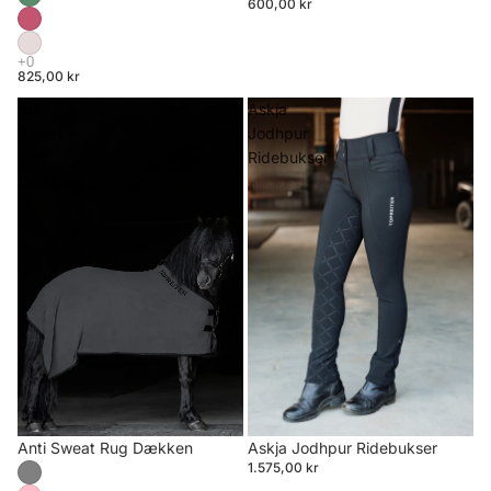
600,00 kr
825,00 kr
Anti
Askja
Sweat
Jodhpur
Rug
Ridebukser
Dækken
Anti Sweat Rug Dækken
Askja Jodhpur Ridebukser
1.575,00 kr