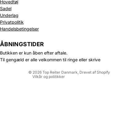
Hovedtøj
Sadel
Underlag
Privatpolitik
Politik om beskyttelse af persondata
Handelsbetingelser
Refusionspolitik
Leveringspolitik
ÅBNINGSTIDER
Kontaktinformation
Butikken er kun åben efter aftale.
Servicevilkår
Til gengæld er alle velkommen til ringe eller skrive
Juridisk meddelelse
© 2026
Top Reiter Danmark
, Drevet af Shopify
Vilkår og politikker