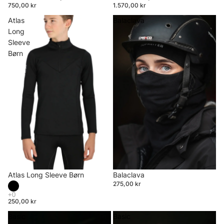
750,00 kr
1.570,00 kr
Atlas
Balaclava
Long
Sleeve
Børn
Atlas Long Sleeve Børn
Balaclava
275,00 kr
250,00 kr
Basic
Basic