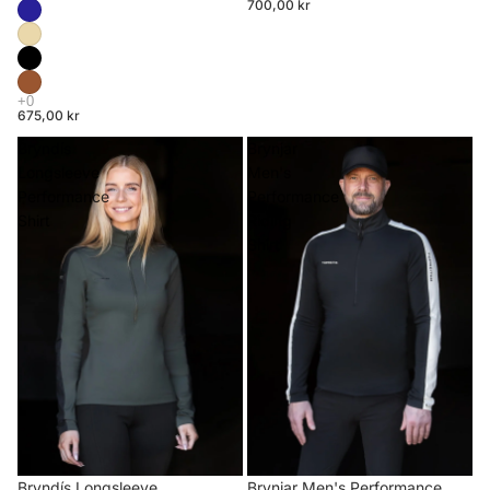
700,00 kr
675,00 kr
Bryndís
Brynjar
Longsleeve
Men's
Performance
Performance
Shirt
Riding
Shirt
Brynjar Men's Performance
Bryndís Longsleeve