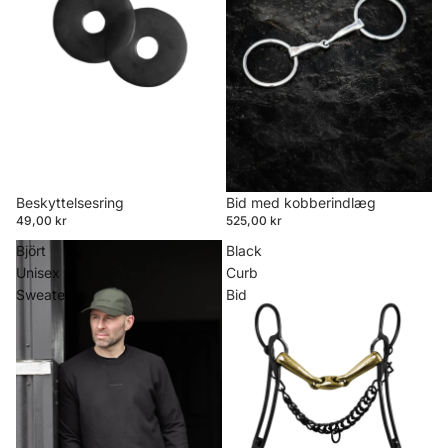
Beskyttelsesring
Bid med kobberindlæg
49,00 kr
525,00 kr
Björt
Black
Unisex
Curb
Sweater
Bid