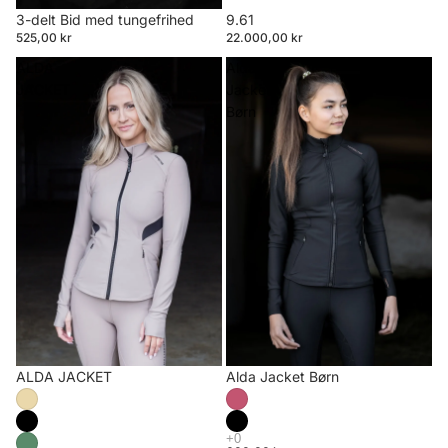
3-delt Bid med tungefrihed
9.61
525,00 kr
22.000,00 kr
ALDA
Alda
JACKET
Jacket
Børn
ALDA JACKET
Alda Jacket Børn