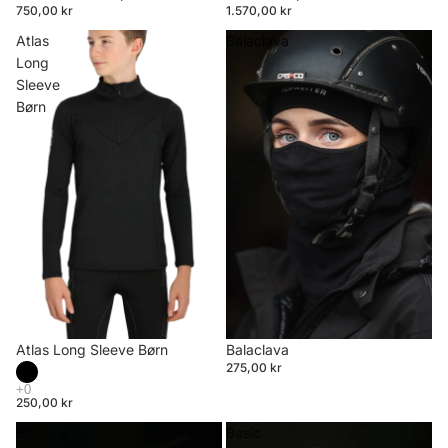
750,00 kr
1.570,00 kr
Atlas
Balaclava
Long
Sleeve
Børn
Atlas Long Sleeve Børn
Balaclava
275,00 kr
250,00 kr
Basic
Basic