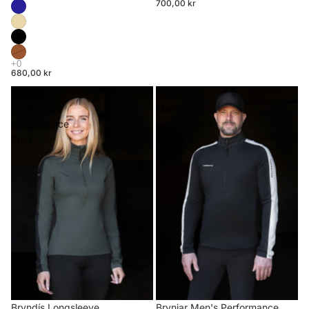
700,00 kr
680,00 kr
Bryndís
Brynjar
Longsleeve
Men's
Performance
Performance
Shirt
Riding
Shirt
Brynjar Men's Performance
Bryndís Longsleeve