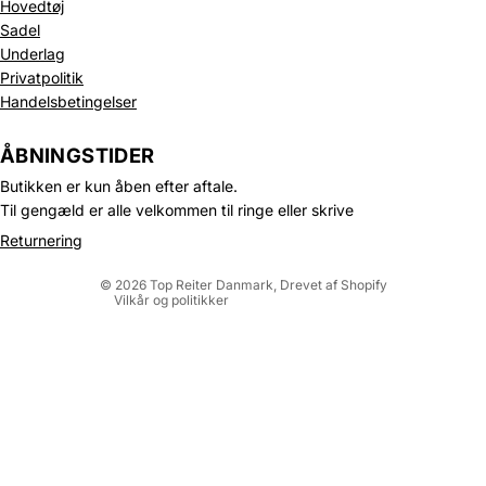
Hovedtøj
Sadel
Underlag
Privatpolitik
Handelsbetingelser
Politik om beskyttelse af persondata
Refusionspolitik
ÅBNINGSTIDER
Leveringspolitik
Butikken er kun åben efter aftale.
Kontaktinformation
Til gengæld er alle velkommen til ringe eller skrive
Servicevilkår
Returnering
Juridisk meddelelse
© 2026
Top Reiter Danmark
, Drevet af Shopify
Vilkår og politikker