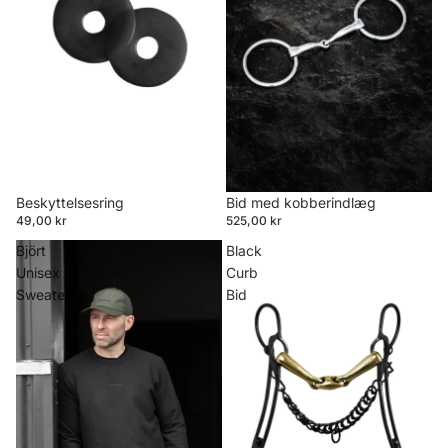
Beskyttelsesring
Bid med kobberindlæg
49,00 kr
525,00 kr
Björt
Black
Unisex
Curb
Sweater
Bid