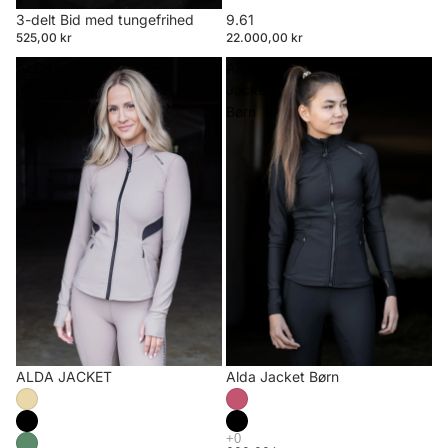
3-delt Bid med tungefrihed
9.61
525,00 kr
22.000,00 kr
ALDA
Alda
JACKET
Jacket
Børn
ALDA JACKET
Alda Jacket Børn