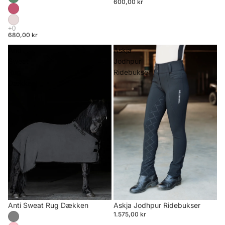
600,00 kr
680,00 kr
Anti
Askja
Sweat
Jodhpur
Rug
Ridebukser
Dækken
Anti Sweat Rug Dækken
Askja Jodhpur Ridebukser
1.575,00 kr