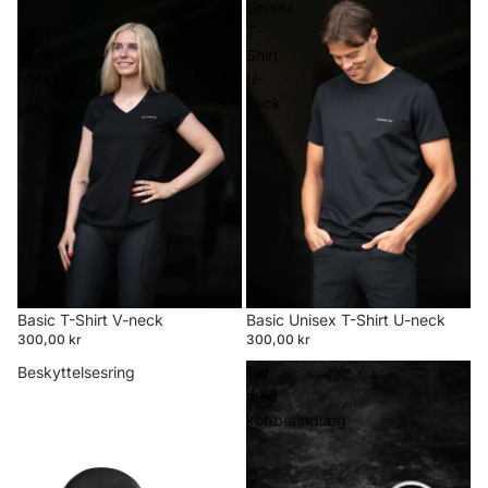
T-
Unisex
Shirt
T-
V-
Shirt
neck
U-
neck
Basic T-Shirt V-neck
Basic Unisex T-Shirt U-neck
300,00 kr
300,00 kr
Beskyttelsesring
Bid
med
kobberindlæg