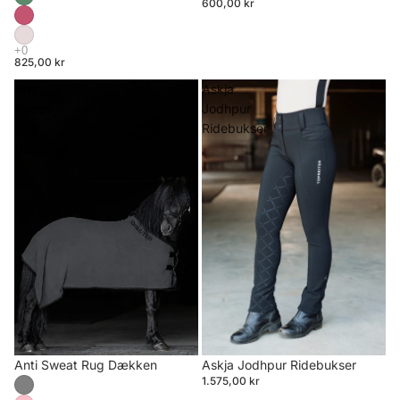
600,00 kr
825,00 kr
Anti
Askja
Sweat
Jodhpur
Rug
Ridebukser
Dækken
Anti Sweat Rug Dækken
Askja Jodhpur Ridebukser
1.575,00 kr