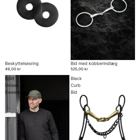
Beskyttelsesring
Bid med kobberindlæg
49,00 kr
525,00 kr
Björt
Black
Unisex
Curb
Sweater
Bid