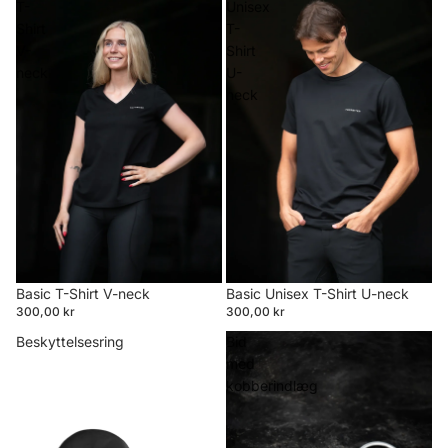
T-
Unisex
Shirt
T-
V-
Shirt
neck
U-
neck
Basic T-Shirt V-neck
Basic Unisex T-Shirt U-neck
300,00 kr
300,00 kr
Beskyttelsesring
Bid
med
kobberindlæg