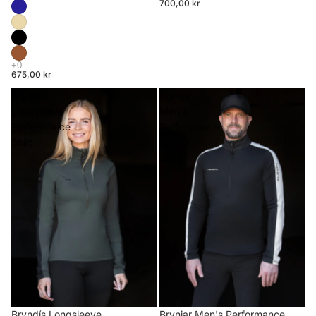
700,00 kr
675,00 kr
Bryndís
Brynjar
Longsleeve
Men's
Performance
Performance
Shirt
Riding
Shirt
Brynjar Men's Performance
Bryndís Longsleeve