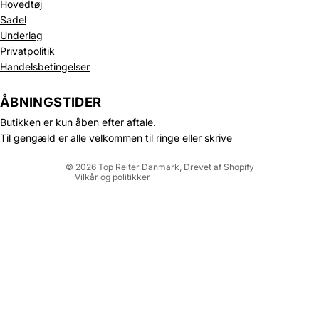
Hovedtøj
Sadel
Underlag
Privatpolitik
Politik om beskyttelse af persondata
Handelsbetingelser
Refusionspolitik
Leveringspolitik
ÅBNINGSTIDER
Kontaktinformation
Butikken er kun åben efter aftale.
Servicevilkår
Til gengæld er alle velkommen til ringe eller skrive
Juridisk meddelelse
© 2026
Top Reiter Danmark
, Drevet af Shopify
Vilkår og politikker