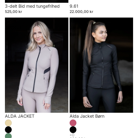
3-delt Bid med tungefrihed
9.61
525,00 kr
22.000,00 kr
ALDA
Alda
JACKET
Jacket
Børn
ALDA JACKET
Alda Jacket Børn