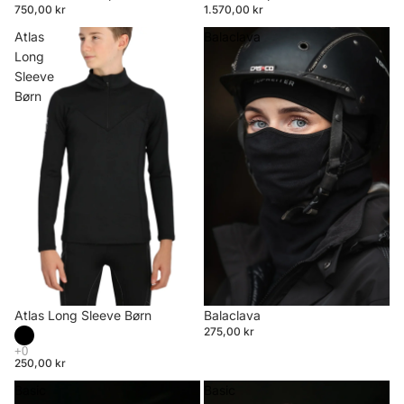
750,00 kr
1.570,00 kr
Atlas
Balaclava
Long
Sleeve
Børn
Atlas Long Sleeve Børn
Balaclava
275,00 kr
250,00 kr
Basic
Basic