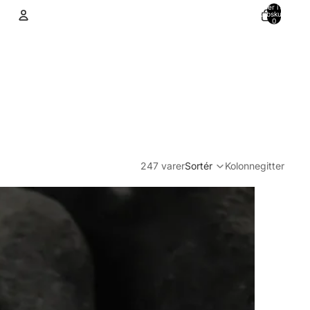
Varer i alt i
indkøbskurven:
0
Konto
Andre muligheder for at logge ind
Ordrer
Profil
247 varer
Sortér
Kolonnegitter