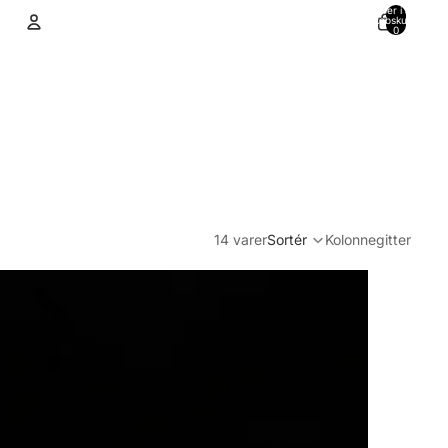
Varer i alt i
indkøbskurven:
0
Konto
Andre muligheder for at logge ind
Ordrer
Profil
14 varer
Sortér
Kolonnegitter