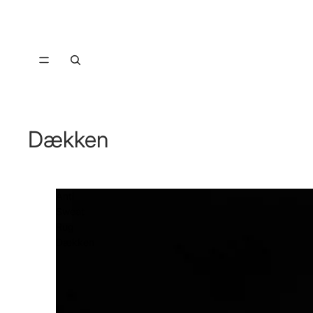
Dækken
Anti
Sweat
Rug
Dækken