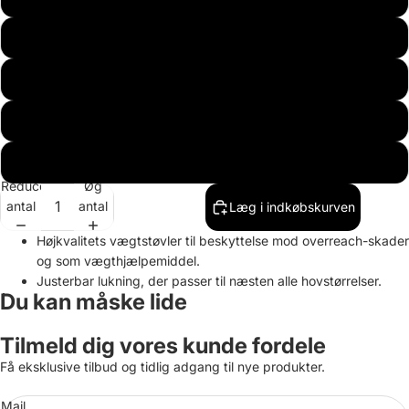
220
230
240
280
Reducer
Øg
antal
antal
Læg i indkøbskurven
Højkvalitets vægtstøvler til beskyttelse mod overreach-skader
og som
vægthjælpemiddel.
Justerbar lukning, der passer til næsten alle hovstørrelser.
Du kan måske lide
Tilmeld dig vores kunde fordele
Få eksklusive tilbud og tidlig adgang til nye produkter.
Mail