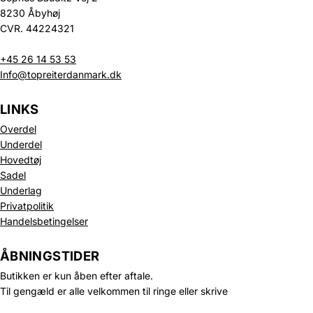
8230 Åbyhøj
CVR. 44224321
+45 26 14 53 53
Info@topreiterdanmark.dk
LINKS
Overdel
Underdel
Hovedtøj
Sadel
Underlag
Privatpolitik
Politik om beskyttelse af persondata
Handelsbetingelser
Refusionspolitik
Leveringspolitik
ÅBNINGSTIDER
Kontaktinformation
Butikken er kun åben efter aftale.
Servicevilkår
Til gengæld er alle velkommen til ringe eller skrive
Juridisk meddelelse