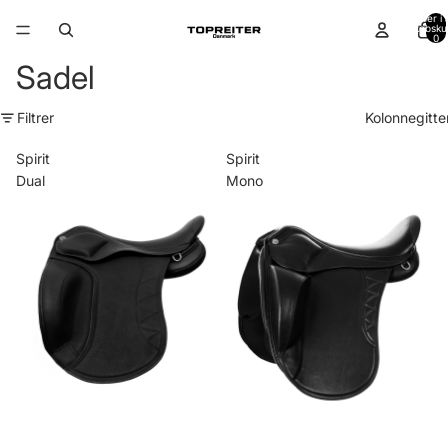
Varer i a
indkøbsku
0
Sadel
Filtrer
Kolonnegitte
Spirit
Spirit
Dual
Mono