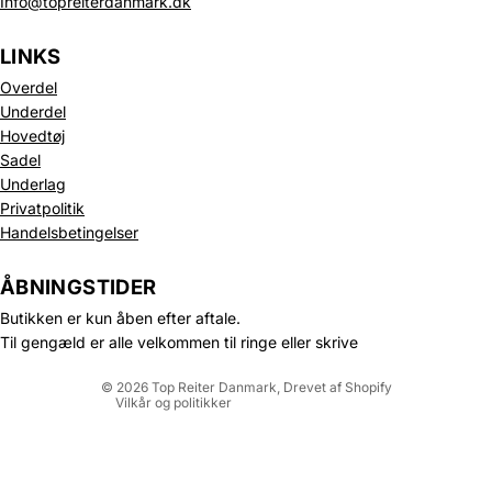
Info@topreiterdanmark.dk
LINKS
Overdel
Underdel
Hovedtøj
Sadel
Underlag
Privatpolitik
Politik om beskyttelse af persondata
Handelsbetingelser
Refusionspolitik
Leveringspolitik
ÅBNINGSTIDER
Kontaktinformation
Butikken er kun åben efter aftale.
Servicevilkår
Til gengæld er alle velkommen til ringe eller skrive
Juridisk meddelelse
© 2026
Top Reiter Danmark
, Drevet af Shopify
Vilkår og politikker