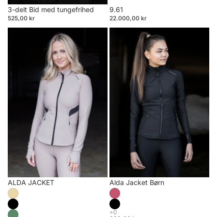
3-delt Bid med tungefrihed
9.61
525,00 kr
22.000,00 kr
ALDA
Alda
JACKET
Jacket
Børn
ALDA JACKET
Alda Jacket Børn