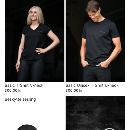
T-
Unisex
Shirt
T-
V-
Shirt
neck
U-
neck
Basic T-Shirt V-neck
Basic Unisex T-Shirt U-neck
300,00 kr
300,00 kr
Beskyttelsesring
Bid
med
kobberindlæg