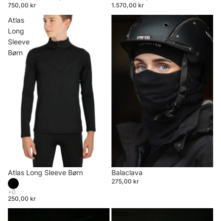
750,00 kr
1.570,00 kr
Atlas
Balaclava
Long
Sleeve
Børn
Atlas Long Sleeve Børn
Balaclava
275,00 kr
250,00 kr
Basic
Basic