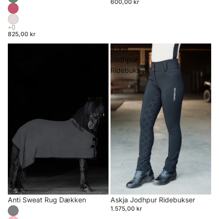
600,00 kr
825,00 kr
Anti
Askja
Sweat
Jodhpur
Rug
Ridebukser
Dækken
Anti Sweat Rug Dækken
Askja Jodhpur Ridebukser
1.575,00 kr