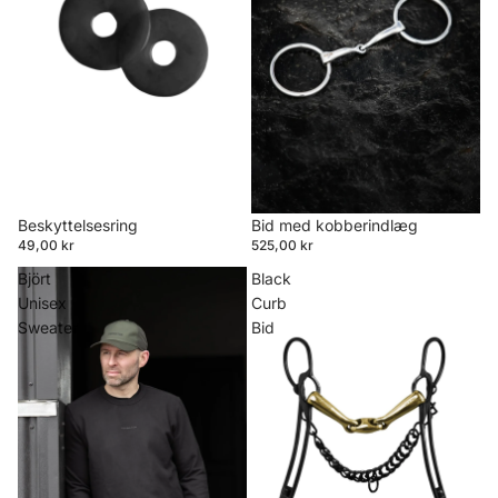
Beskyttelsesring
Bid med kobberindlæg
49,00 kr
525,00 kr
Björt
Black
Unisex
Curb
Sweater
Bid