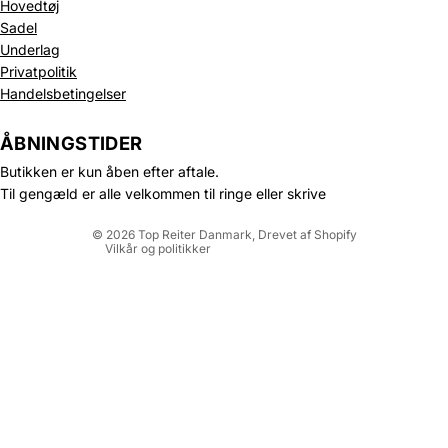
Hovedtøj
Sadel
Underlag
Privatpolitik
Politik om beskyttelse af persondata
Handelsbetingelser
Refusionspolitik
Leveringspolitik
ÅBNINGSTIDER
Kontaktinformation
Butikken er kun åben efter aftale.
Servicevilkår
Til gengæld er alle velkommen til ringe eller skrive
Juridisk meddelelse
© 2026
Top Reiter Danmark
, Drevet af Shopify
Vilkår og politikker