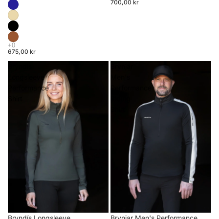
700,00 kr
675,00 kr
Bryndís
Brynjar
Longsleeve
Men's
Performance
Performance
Shirt
Riding
Shirt
Brynjar Men's Performance
Bryndís Longsleeve