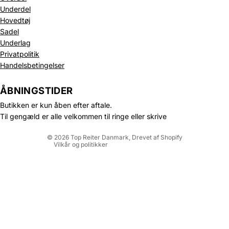
Underdel
Hovedtøj
Sadel
Underlag
Privatpolitik
Politik om beskyttelse af persondata
Handelsbetingelser
Refusionspolitik
Leveringspolitik
ÅBNINGSTIDER
Kontaktinformation
Butikken er kun åben efter aftale.
Servicevilkår
Til gengæld er alle velkommen til ringe eller skrive
Juridisk meddelelse
© 2026
Top Reiter Danmark
, Drevet af Shopify
Vilkår og politikker